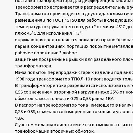
Поставка трансформатора для дифференциальной защ
Трансформатор встраивается в распределительные у
Трансформатор производится в двух видах климатичес
размещения 3 по ГОСТ 15150 для работы в следующих 
температура окружающего воздуха ? от минус 45°С до п
плюс 45°С для исполнения "Т3";
окружающая среда является пожаро и взрыво безопасн
пары в концентрациях, портящих покрытие металлов
рабочее положение ? любое.
Защитные прозрачные крышки для раздельного плом
трансформатора.
Из-за попыток перепродажи старых изделий под видом
1998 года трансформатор ТПОЛ-10 производится толь
В трансформаторе тока разрешается использовать вто
0,5S со значением вторичной нагрузки ниже 25% от н
обмоток класса точности 0,2S и 0,5S равна 1ВА.
В паспорт на трансформатор тока , имеющего в налич
0,2S и 0,5S, отмечаются измеренные токовые и углов
1ВА.
С учетом желания клиента имеется возможность из
трансформации вторичных обмоток.