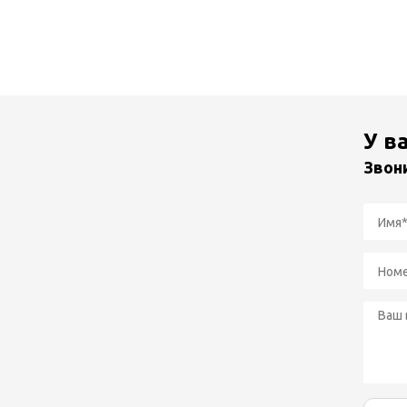
У в
Звон