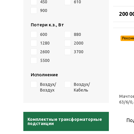
450
610
900
200 0
Потери к.з., Вт
600
880
1280
2000
2600
3700
5500
Исполнение
Воздух/
Воздух/
Воздух
Кабель
Мачтов
63/6/0,
Комплектные трансформаторные
По
подстанции