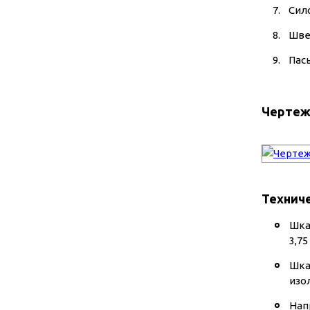
Сило
Швел
Пасы
Чертеж
Технич
Шка
3,7
Шка
изо
Нап