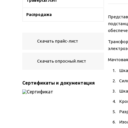
Траверсы ЛЭП
Распродажа
Представ
подстанц
обеспече
Скачать прайс-лист
Трансфор
электроэн
Мачтовая
Скачать опросный лист
Шка
Сило
Сертификаты и документация
Шка
Кро
Раз
Изо