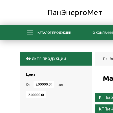
ПанЭнергоМет
КАТАЛОГ ПРОДУКЦИИ
О КОМПАНИИ
ФИЛЬТР ПРОДУКЦИИ
ПанЭ
Цена
Ма
От
до
КТПм 2
КТПм 4