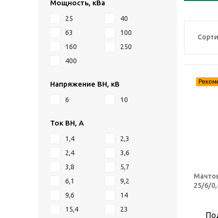
Мощность, кВа
25
40
63
100
Сорти
160
250
400
Напряжение ВН, кВ
6
10
Ток ВН, А
1,4
2,3
2,4
3,6
3,8
5,7
Мачтов
6,1
9,2
25/6/0,
9,6
14
15,4
23
По