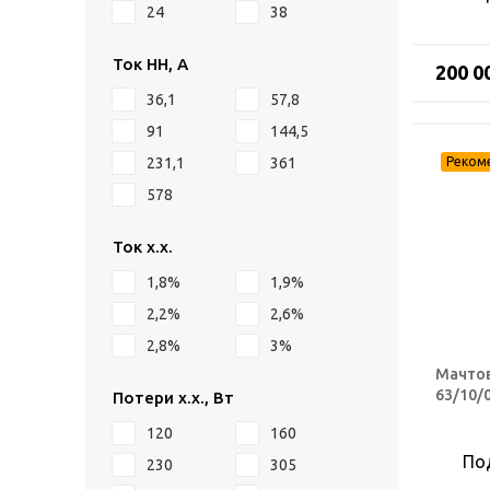
24
38
Ток НН, А
200 0
36,1
57,8
91
144,5
231,1
361
578
Ток х.х.
1,8%
1,9%
2,2%
2,6%
2,8%
3%
Мачтов
63/10/0
Потери х.х., Вт
120
160
По
230
305