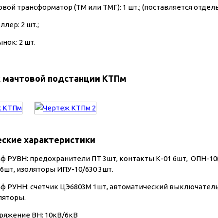
вой трансформатор (ТМ или ТМГ): 1 шт.; (поставляется отдел
лер: 2 шт.;
нок: 2 шт.
 мачтовой подстанции КТПм
еские характеристики
ф РУВН: предохранители ПТ 3шт, контакты К-01 6шт, ОПН-10(
5 6шт, изоляторы ИПУ-10/630 3шт.
ф РУНН: счетчик ЦЭ6803М 1шт, автоматический выключатель 
ляторы.
ряжение ВН: 10кВ/6кВ