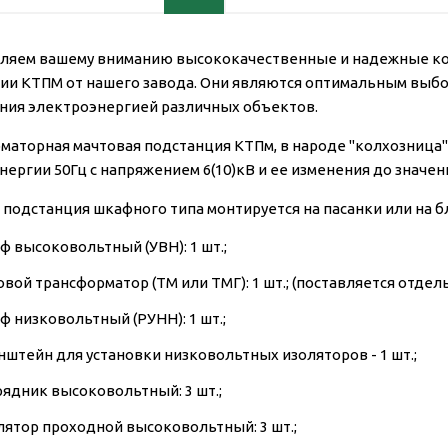
ляем вашему вниманию высококачественные и надежные к
ии КТПМ от нашего завода. Они являются оптимальным выбо
ния электроэнергией различных объектов.
маторная мачтовая подстанция КТПм, в народе "колхозница",
ергии 50Гц с напряжением 6(10)кВ и ее изменения до значен
 подстанция шкафного типа монтируется на пасанки или на б
ф высоковольтный (УВН): 1 шт.;
вой трансформатор (ТМ или ТМГ): 1 шт.; (поставляется отдел
ф низковольтный (РУНН): 1 шт.;
нштейн для установки низковольтных изоляторов - 1 шт.;
рядник высоковольтный: 3 шт.;
лятор проходной высоковольтный: 3 шт.;