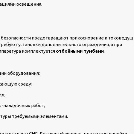
кациями освещения.
м безопасности предотвращают прикосновение к токоведу
требуют установки дополнительного ограждения, а при
аппаратура комплектуется
отбойными тумбами
.
ии оборудования;
жающую среду;
ид;
о-наладочных работ;
туры требуемыми элементами.
ии и в страны СНГ. Доступный уровень цен на всю линейку