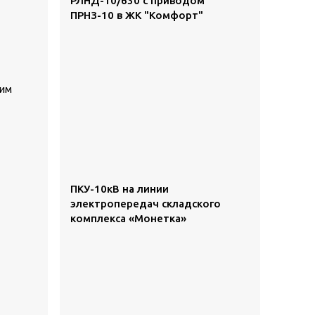
РЛНД-10/630 с приводом
ПРНЗ-10 в ЖК "Комфорт"
щим
ПКУ-10кВ на линии
электропередач складского
комплекса «Монетка»