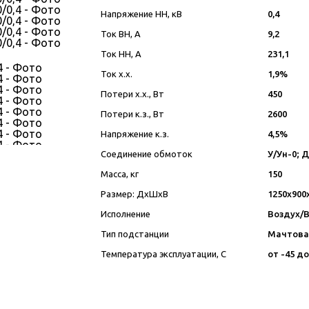
Напряжение НН, кВ
0,4
Ток ВН, А
9,2
Ток НН, А
231,1
Ток х.х.
1,9%
Потери х.х., Вт
450
Потери к.з., Вт
2600
Напряжение к.з.
4,5%
Соединение обмоток
У/Ун-0; 
Масса, кг
150
Размер: ДхШхВ
1250х900
Исполнение
Воздух/
Тип подстанции
Мачтова
Температура эксплуатации, С
от -45 до