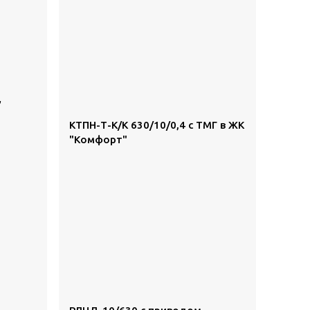
,
КТПН-Т-К/К 630/10/0,4 с ТМГ в ЖК
"Комфорт"