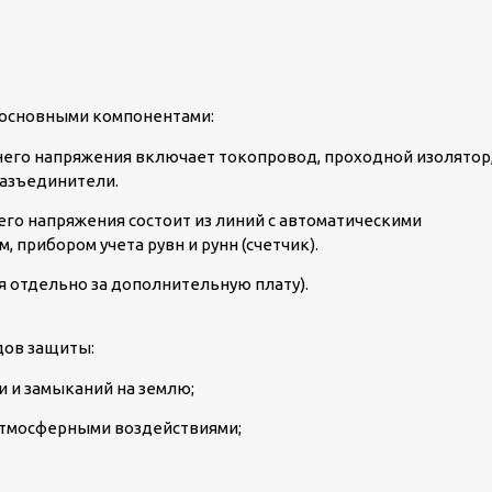
 основными компонентами:
его напряжения включает токопровод, проходной изолятор
азъединители.
го напряжения состоит из линий с автоматическими
 прибором учета рувн и рунн (счетчик).
я отдельно за дополнительную плату).
дов защиты:
и и замыканий на землю;
атмосферными воздействиями;