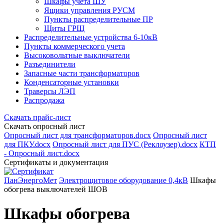
Шкафы учета ШУ
Ящики управления РУСМ
Пункты распределительные ПР
Щиты ГРЩ
Распределительные устройства 6-10кВ
Пункты коммерческого учета
Высоковольтные выключатели
Разъединители
Запасные части трансформаторов
Конденсаторные установки
Траверсы ЛЭП
Распродажа
Скачать прайс-лист
Скачать опросный лист
Опросный лист для трансформаторов.docx
Опросный лист
для ПКУ.docx
Опросный лист для ПУС (Реклоузер).docx
КТП
- Опросный лист.docx
Сертификаты и документация
ПанЭнергоМет
Электрощитовое оборудование 0,4кВ
Шкафы
обогрева выключателей ШОВ
Шкафы обогрева