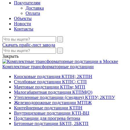
Покупателям
Доставка
Оплата
Объекты
Новости
Контакты
Скачать прайс-лист завода
Закрыть
Комплектные трансформаторные подстанции
Киосковые подстанция КТПН; 2КТПН
Столбовые подстанции КТПС; СТП
Мачтовые подстанции КТПм; МТП
Малогабаритная подстанция КТПМ(О)
Утепленные подстанции (сэндвич) КТПУ; 2КТПУ
Железнодорожные подстанции МТПЖ
Контейнерные подстанции КТПН
Внутрицеховые подстанции КТП-ВЦ
Подстанции для прогрева бетона
Бетонные подстанции БКТП, 2БКТП