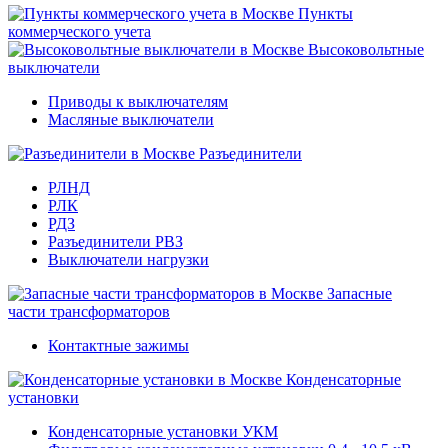
Пункты
коммерческого учета
Высоковольтные
выключатели
Приводы к выключателям
Масляные выключатели
Разъединители
РЛНД
РЛК
РДЗ
Разъединители РВЗ
Выключатели нагрузки
Запасные
части трансформаторов
Контактные зажимы
Конденсаторные
установки
Конденсаторные установки УКМ