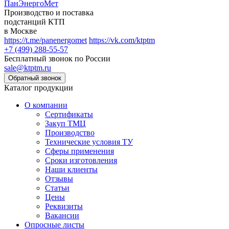
ПанЭнергоМет
Производство и поставка
подстанций КТП
в Москве
https://t.me/panenergomet
https://vk.com/ktptm
+7 (499) 288-55-57
Бесплатный звонок по России
sale@ktptm.ru
Каталог продукции
О компании
Сертификаты
Закуп ТМЦ
Производство
Технические условия ТУ
Сферы применения
Сроки изготовления
Наши клиенты
Отзывы
Статьи
Цены
Реквизиты
Вакансии
Опросные листы