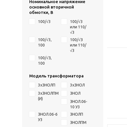
Номинальное напряжение
основной вторичной
обмотки, В
100/√3
100/√3
или 110/
√3
100/√3,
100/√З
100
или 110/
√3
100/√З,
100
Модель трансформатора
3xЗНОЛП
3хЗНОЛ
3хЗНОЛПМ
ЗНОЛ
(И)
ЗНОЛ.06-
10 У3
ЗНОЛ.06-6
ЗНОЛП
У3
ЗНОЛПМ