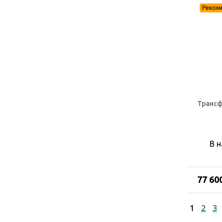
Трансф
В 
77 60
1
2
3