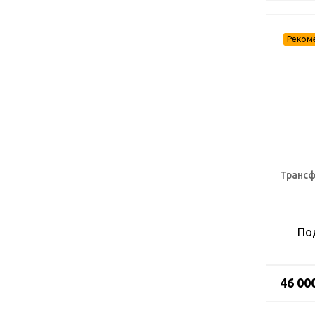
Трансф
По
46 00