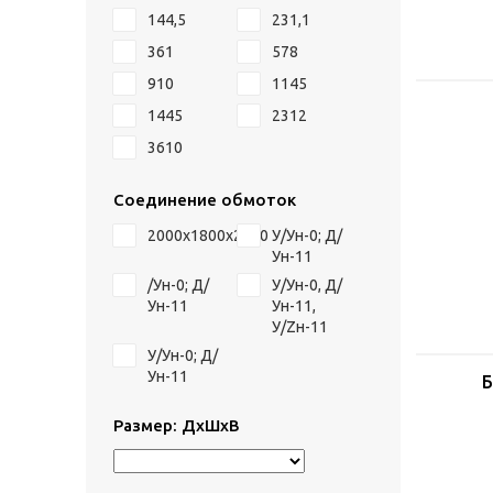
144,5
231,1
361
578
910
1145
1445
2312
3610
Соединение обмоток
2000х1800х2400
У/Ун-0; Д/
Ун-11
/Ун-0; Д/
У/Ун-0, Д/
Ун-11
Ун-11,
У/Zн-11
У/Ун-0; Д/
Ун-11
Б
Размер: ДхШхВ