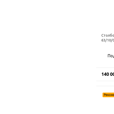
Столбо
63/10/0
По
140 0