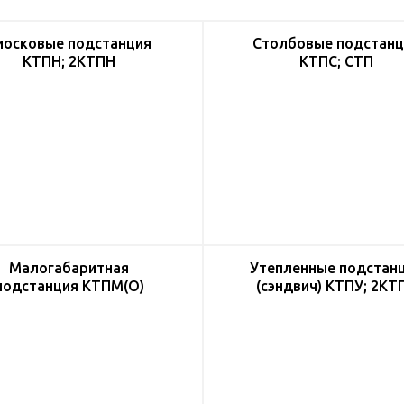
иосковые подстанция
Столбовые подстанц
КТПН; 2КТПН
КТПС; СТП
Малогабаритная
Утепленные подстан
подстанция КТПМ(О)
(сэндвич) КТПУ; 2КТ