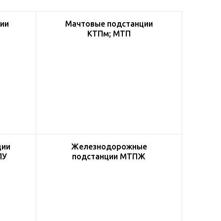
ии
Мачтовые подстанции
КТПм; МТП
ции
Железнодорожные
ПУ
подстанции МТПЖ