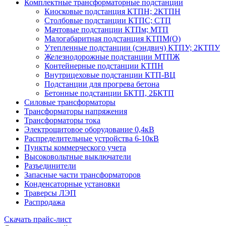
Комплектные трансформаторные подстанции
Киосковые подстанция КТПН; 2КТПН
Столбовые подстанции КТПС; СТП
Мачтовые подстанции КТПм; МТП
Малогабаритная подстанция КТПМ(О)
Утепленные подстанции (сэндвич) КТПУ; 2КТПУ
Железнодорожные подстанции МТПЖ
Контейнерные подстанции КТПН
Внутрицеховые подстанции КТП-ВЦ
Подстанции для прогрева бетона
Бетонные подстанции БКТП, 2БКТП
Силовые трансформаторы
Трансформаторы напряжения
Трансформаторы тока
Электрощитовое оборудование 0,4кВ
Распределительные устройства 6-10кВ
Пункты коммерческого учета
Высоковольтные выключатели
Разъединители
Запасные части трансформаторов
Конденсаторные установки
Траверсы ЛЭП
Распродажа
Скачать прайс-лист