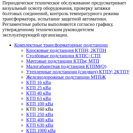
Периодическое техническое обслуживание предусматривает
визуальный осмотр оборудования, проверку затяжки
болтовых соединений, контроль температурного режима
трансформатора, испытание защитной автоматики.
Регламентные работы выполняются согласно графику,
утвержденному техническим руководителем
эксплуатирующей организации.
Комплектные трансформаторные подстанции
Киосковые подстанция КТПН; 2КТПН
Столбовые подстанции КТПС; СТП
Мачтовые подстанции КТПм; МТП
Малогабаритная подстанция КТПМ(О)
Утепленные подстанции (сэндвич) КТПУ; 2КТПУ
Железнодорожные подстанции МТПЖ
КТП 16 кВа
КТП 25 кВа
КТП 40 кВа
КТП 63 кВа
КТП 100 кВа
КТП 160 кВа
КТП 250 кВа
КТП 400 кВа
КТП 630 кВа
КТП 1000 кВа