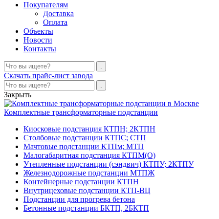
Покупателям
Доставка
Оплата
Объекты
Новости
Контакты
Скачать прайс-лист завода
Закрыть
Комплектные трансформаторные подстанции
Киосковые подстанция КТПН; 2КТПН
Столбовые подстанции КТПС; СТП
Мачтовые подстанции КТПм; МТП
Малогабаритная подстанция КТПМ(О)
Утепленные подстанции (сэндвич) КТПУ; 2КТПУ
Железнодорожные подстанции МТПЖ
Контейнерные подстанции КТПН
Внутрицеховые подстанции КТП-ВЦ
Подстанции для прогрева бетона
Бетонные подстанции БКТП, 2БКТП