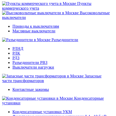
Пункты
коммерческого учета
Высоковольтные
выключатели
Приводы к выключателям
Масляные выключатели
Разъединители
РЛНД
РЛК
РДЗ
Разъединители РВЗ
Выключатели нагрузки
Запасные
части трансформаторов
Контактные зажимы
Конденсаторные
установки
Конденсаторные установки УКМ