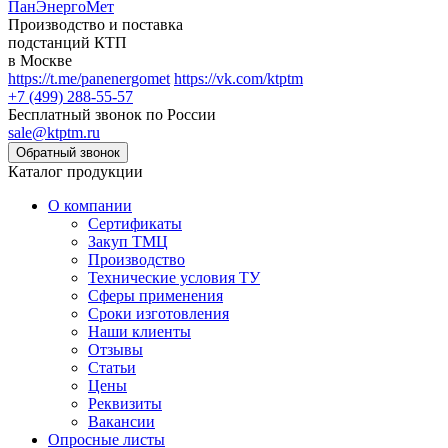
ПанЭнергоМет
Производство и поставка
подстанций КТП
в Москве
https://t.me/panenergomet
https://vk.com/ktptm
+7 (499) 288-55-57
Бесплатный звонок по России
sale@ktptm.ru
Каталог продукции
О компании
Сертификаты
Закуп ТМЦ
Производство
Технические условия ТУ
Сферы применения
Сроки изготовления
Наши клиенты
Отзывы
Статьи
Цены
Реквизиты
Вакансии
Опросные листы