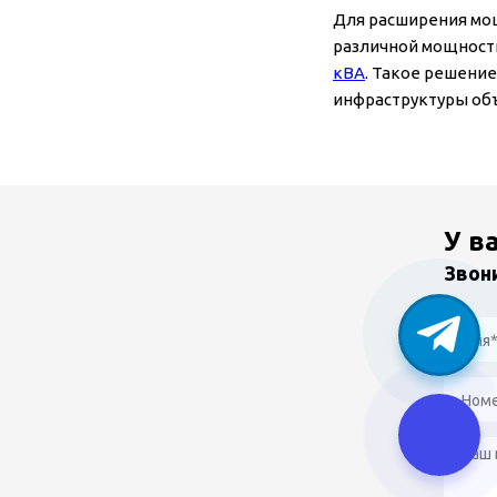
Для расширения мо
различной мощност
кВА
. Такое решени
инфраструктуры об
У в
Звон