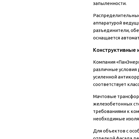
запыленности.
Распределительные
аппаратурой ведущи
разъединители, об
оснащается автома
Конструктивные 
Компания «ПанЭнерг
различные условия 
усиленной антикорр
соответствует клас
Мачтовые трансформ
железобетонных сто
требованиями к ко
необходимые изоляц
Для объектов с осо
отделкой фасада де