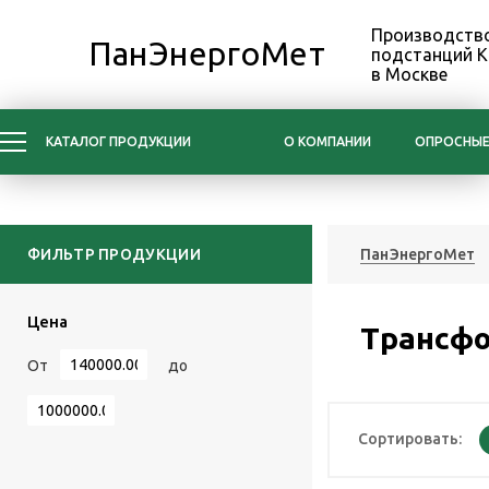
Производство
ПанЭнергоМет
подстанций 
в Москве
КАТАЛОГ ПРОДУКЦИИ
О КОМПАНИИ
ОПРОСНЫЕ
ФИЛЬТР ПРОДУКЦИИ
ПанЭнергоМет
Цена
Трансфо
От
до
Сортировать: