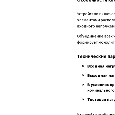
Устройство включае
элементами распола
входного напряжени
Объединение всех ч
формирует монолитн
Технические па
Входная нагр
Выходная наг
В условиях п
номинального 
Тестовая наг
Уточняйте особенно