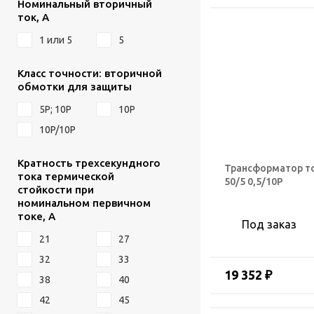
Номинальный вторичный
ток, А
1 или 5
5
Класс точности: вторичной
обмотки для защиты
5Р; 10Р
10P
10P/10P
Кратность трехсекундного
Трансформатор т
тока термической
50/5 0,5/10Р
стойкости при
номинальном первичном
токе, А
Под заказ
21
27
32
33
19 352 ₽
38
40
42
45