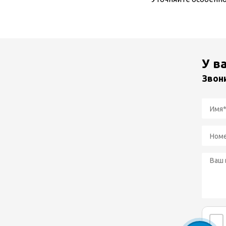
У в
Звон