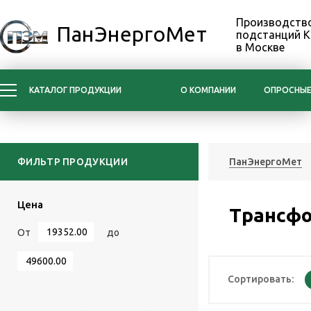
Производство
ПанЭнергоМет
подстанций 
в Москве
КАТАЛОГ ПРОДУКЦИИ
О КОМПАНИИ
ОПРОСНЫЕ
ФИЛЬТР ПРОДУКЦИИ
ПанЭнергоМет
Цена
Трансф
От
до
Сортировать: