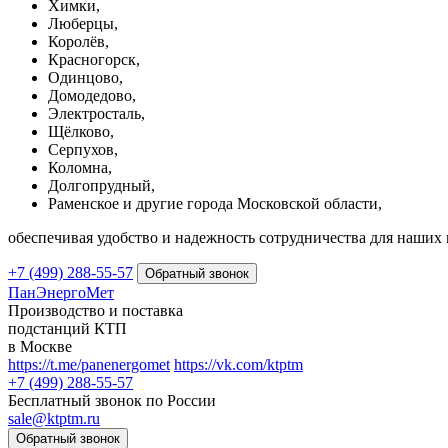
Химки,
Люберцы,
Королёв,
Красногорск,
Одинцово,
Домодедово,
Электросталь,
Щёлково,
Серпухов,
Коломна,
Долгопрудный,
Раменское и другие города Московской области,
обеспечивая удобство и надежность сотрудничества для наших 
+7 (499) 288-55-57
ПанЭнергоМет
Производство и поставка
подстанций КТП
в Москве
https://t.me/panenergomet
https://vk.com/ktptm
+7 (499) 288-55-57
Бесплатный звонок по России
sale@ktptm.ru