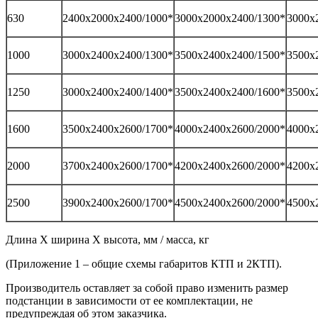
630
2400х2000х2400/1000*
3000х2000х2400/1300*
3000х
1000
3000х2400х2400/1300*
3500х2400х2400/1500*
3500х
1250
3000х2400х2400/1400*
3500х2400х2400/1600*
3500х
1600
3500х2400х2600/1700*
4000х2400х2600/2000*
4000х
2000
3700х2400х2600/1700*
4200х2400х2600/2000*
4200х
2500
3900х2400х2600/1700*
4500х2400х2600/2000*
4500х
Длина Х ширина Х высота, мм / масса, кг
(Приложение 1 – общие схемы габаритов КТП и 2КТП).
Производитель оставляет за собой право изменить размер
подстанции в зависимости от ее комплектации, не
предупреждая об этом заказчика.