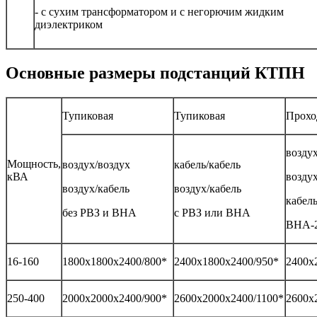
- с сухим трансформатором и с негорючим жидким
диэлектриком
Основные размеры подстанций КТПН
Тупиковая
Тупиковая
Прохо
воздух
Мощность,
воздух/воздух
кабель/кабель
кВА
воздух
воздух/кабель
воздух/кабель
кабель
без РВЗ и ВНА
с РВЗ или ВНА
ВНА-2
16-160
1800х1800х2400/800*
2400х1800х2400/950*
2400х
250-400
2000х2000х2400/900*
2600х2000х2400/1100*
2600х