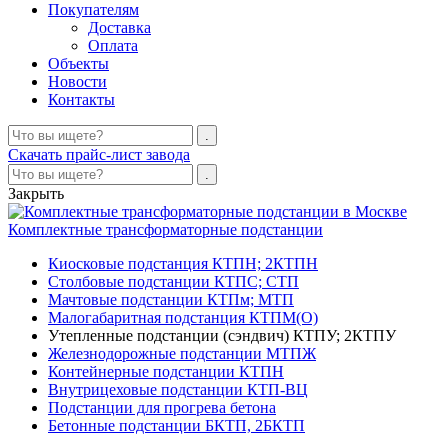
Покупателям
Доставка
Оплата
Объекты
Новости
Контакты
Скачать прайс-лист завода
Закрыть
Комплектные трансформаторные подстанции
Киосковые подстанция КТПН; 2КТПН
Столбовые подстанции КТПС; СТП
Мачтовые подстанции КТПм; МТП
Малогабаритная подстанция КТПМ(О)
Утепленные подстанции (сэндвич) КТПУ; 2КТПУ
Железнодорожные подстанции МТПЖ
Контейнерные подстанции КТПН
Внутрицеховые подстанции КТП-ВЦ
Подстанции для прогрева бетона
Бетонные подстанции БКТП, 2БКТП