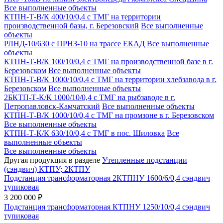
Все выполненные объекты
КТПН-Т-В/К 400/10/0,4 с ТМГ на территории
производственной базы, г. Березовский
Все выполненные
объекты
РЛНД-10/630 с ПРНЗ-10 на трассе ЕКАД
Все выполненные
объекты
КТПН-Т-В/К 100/10/0,4 с ТМГ на производственной базе в г.
Березовском
Все выполненные объекты
КТПН-Т-В/К 1000/10/0,4 с ТМГ на территории хлебзавода в г.
Березовском
Все выполненные объекты
2БКТП-Т-К/К 1000/10/0,4 с ТМГ на рыбзаводе в г.
Петропавловск-Камчатский
Все выполненные объекты
КТПН-Т-В/К 1000/10/0,4 с ТМГ на промзоне в г. Березовском
Все выполненные объекты
КТПН-Т-К/К 630/10/0,4 с ТМГ в пос. Шиловка
Все
выполненные объекты
Все выполненные объекты
Другая продукция в разделе
Утепленные подстанции
(сэндвич) КТПУ; 2КТПУ
Подстанция трансформаторная 2КТПНУ 1600/6/0,4 сэндвич
тупиковая
3 200 000 ₽
Подстанция трансформаторная КТПНУ 1250/10/0,4 сэндвич
тупиковая