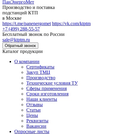
ПанЭнергоМет
Производство и поставка
подстанций КТП
в Москве
https://t.me/panenergomet
https://vk.com/ktptm
+7 (499) 288-55-57
Бесплатный звонок по России
sale@ktptm.ru
Каталог продукции
О компании
Сертификаты
Закуп ТМЦ
Производство
Технические условия ТУ
Сферы применения
Сроки изготовления
Наши клиенты
Отзывы
Статьи
Цены
Реквизиты
Вакансии
Опросные листы