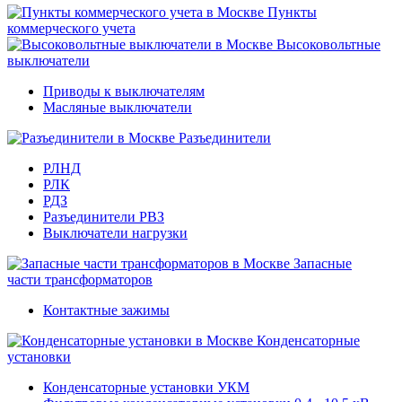
Пункты
коммерческого учета
Высоковольтные
выключатели
Приводы к выключателям
Масляные выключатели
Разъединители
РЛНД
РЛК
РДЗ
Разъединители РВЗ
Выключатели нагрузки
Запасные
части трансформаторов
Контактные зажимы
Конденсаторные
установки
Конденсаторные установки УКМ