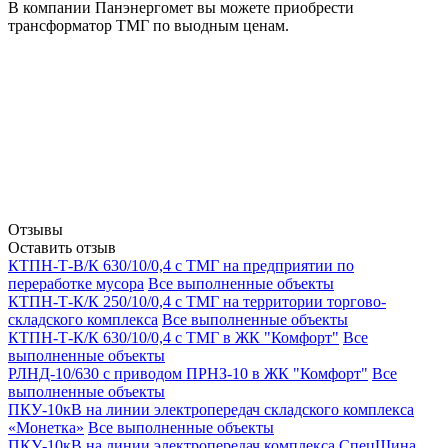
В компании Панэнергомет вы можете приобрести
трансформатор ТМГ по выодным ценам.
Отзывы
Оставить отзыв
КТПН-Т-В/К 630/10/0,4 с ТМГ на предприятии по
переработке мусора
Все выполненные объекты
КТПН-Т-К/К 250/10/0,4 с ТМГ на территории торгово-
складского комплекса
Все выполненные объекты
КТПН-Т-К/К 630/10/0,4 с ТМГ в ЖК "Комфорт"
Все
выполненные объекты
РЛНД-10/630 с приводом ПРНЗ-10 в ЖК "Комфорт"
Все
выполненные объекты
ПКУ-10кВ на линии электропередач складского комплекса
«Монетка»
Все выполненные объекты
ПКУ-10кВ на линии электропередач комплекса СпецШина