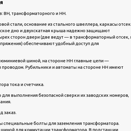
я
: ВН, трансформаторного и НН.
овой стали, основание из стального швеллера, каркасы отсе
еское дно и двухскатная крыша надежно защищают
рех сторон двери (две ведут — в трансформаторный отсек, 
напряжения) обеспечивают удобный доступ для
алюминиевой шиной, на стороне НН главные цепи —
проводом. Рубильники и автоматы на стороне НН имеют
ора тока и счетчика.
для выполнения безопасной сверки их заводских номеров,
ания.
д заказ.
ы специальные болты для заземления трансформатора.
шиной для коммутации трансформатора. В подстанции