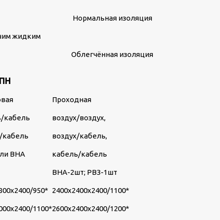
Нормальная изоляция
ючим жидким
Облегчённая изоляция
ТПН
овая
Проходная
ь/кабель
воздух/воздух,
/кабель
воздух/кабель,
или ВНА
кабель/кабель
ВНА-2шт; РВЗ-1шт
800х2400/950*
2400х2400х2400/1100*
000х2400/1100*
2600х2400х2400/1200*