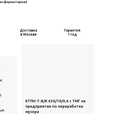
нсформаторная
Доставка
Гарантия
в Москве
1 год
.
ак
0
КТПН-Т-В/К 630/10/0,4 с ТМГ на
предприятии по переработке
ных
мусора