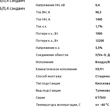
Напряжение НН, кВ
0,4
Ток ВН, А
96,3
Ток НН, А
1445
Ток х.х.
1,7%
Потери х.х., Вт
1900
Потери к.з., Вт
12200
Напряжение к.з.
5,5%
Соединение обмоток
У/Ун-0; 
Исполнение
Воздух/
Климатическое исполнение
УХЛ1
Способ монтажа
Стацион
Тип подстанции
Киосков
Вид подстанции
Тупиков
Серия
КТПНУ
Температура эксплуатации, С
от -60 °C