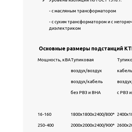
- с масляным трансформатором
- с сухим трансформатором и с негор
диэлектриком
Основные размеры подстанций К
Мощность, кВА
Тупиковая
Тупик
воздух/воздух
кабел
воздух/кабель
воздух
без РВЗ и ВНА
с РВЗ 
16-160
1800х1800х2400/800*
2400х1
250-400
2000х2000х2400/900*
2600х2