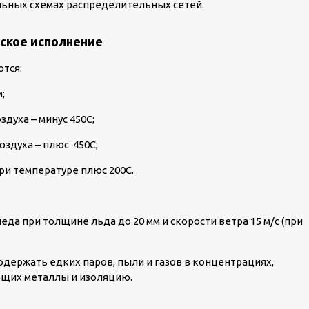
льных схемах распределительных сетей.
ское исполнение
тся:
;
духа – минус 45
0
С;
оздуха – плюс 45
0
С;
при температуре плюс 20
0
С.
да при толщине льда до 20 мм и скорости ветра 15 м/с (при
держать едких паров, пыли и газов в концентрациях,
ющих металлы и изоляцию.