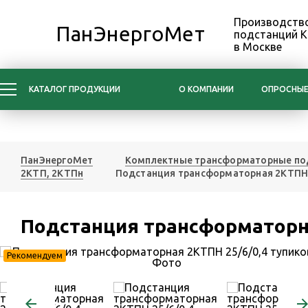
Производство
ПанЭнергоМет
подстанций 
в Москве
КАТАЛОГ ПРОДУКЦИИ
О КОМПАНИИ
ОПРОСНЫЕ
ПанЭнергоМет
Комплектные трансформаторные по
2КТП, 2КТПн
Подстанция трансформаторная 2КТПН 
Подстанция трансформаторна
Рекомендуем