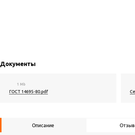
Документы
1 Mb
ГОСТ 14695-80.pdf
Се
Описание
Отзы