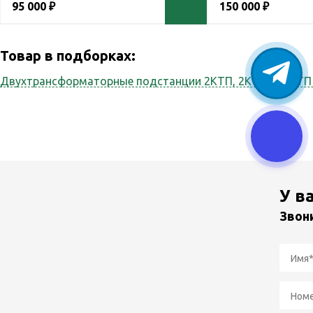
95 000 ₽
150 000 ₽
Товар в подборках:
Двухтрансформаторные подстанции 2КТП, 2КТПн
2КТП 
У в
Звон