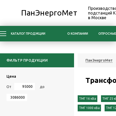
Производство
ПанЭнергоМет
подстанций 
в Москве
КАТАЛОГ ПРОДУКЦИИ
О КОМПАНИИ
ОПРОСНЫЕ
ФИЛЬТР ПРОДУКЦИИ
ПанЭнергоМет
Цена
Трансф
От
до
ТМГ 16 кВа
ТМГ 25 к
ТМГ 1000 кВа
ТМГ 1