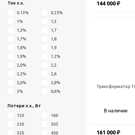
Ток х.х.
144 000 ₽
0.13%
0.25%
1%
1,3
1,3%
1,7
1,7%
1,8
1,8%
1,9
1,9%
1.2%
2,0%
2,2
2,2%
2,6
2,6%
2,8%
Трансформатор ТМ
3%
0,6%
Потери х.х., Вт
В наличии
120
160
230
305
161 000 ₽
320
450