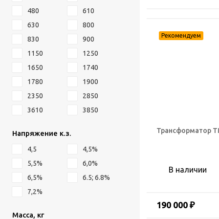
480
610
630
800
830
900
1150
1250
1650
1740
1780
1900
2350
2850
3610
3850
Трансформатор ТМ
Напряжение к.з.
4,5
4,5%
5,5%
6,0%
В наличии
6,5%
6.5; 6.8%
7,2%
190 000 ₽
Масса, кг