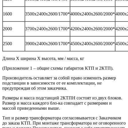
1600
3500х2400х2600/1700*
4000х2400х2600/2000*
4000х
2000
3700х2400х2600/1700*
4200х2400х2600/2000*
4200х
2500
3900х2400х2600/1700*
4500х2400х2600/2000*
4500х
Длина Х ширина Х высота, мм / масса, кг
(Приложение 1 – общие схемы габаритов КТП и 2КТП).
Производитель оставляет за собой право изменить размер
подстанции в зависимости от ее комплектации, не
предупреждая об этом заказчика.
Размеры и масса подстанций 2КТПН состоят из двух блоков.
Размер и масса каждого бло-ка совпадает с размерами и
массой приведенными выше.
Тип и размер трансформатора согласовывается с Заказчиком
до заказа КТП. При монтаже трансформатора не оговоренного