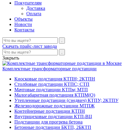
Покупателям
Доставка
Оплата
Объекты
Новости
Контакты
Скачать прайс-лист завода
Закрыть
Комплектные трансформаторные подстанции
Киосковые подстанция КТПН; 2КТПН
Столбовые подстанции КТПС; СТП
Мачтовые подстанции КТПм; МТП
Малогабаритная подстанция КТПМ(О)
Утепленные подстанции (сэндвич) КТПУ; 2КТПУ
Железнодорожные подстанции МТПЖ
Контейнерные подстанции КТПН
Внутрицеховые подстанции КТП-ВЦ
Подстанции для прогрева бетона
Бетонные подстанции БКТП, 2БКТП