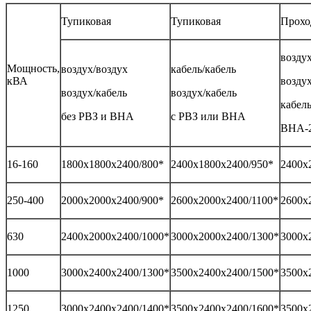
Тупиковая
Тупиковая
Прохо
воздух
Мощность,
воздух/воздух
кабель/кабель
кВА
воздух
воздух/кабель
воздух/кабель
кабель
без РВЗ и ВНА
с РВЗ или ВНА
ВНА-2
16-160
1800х1800х2400/800*
2400х1800х2400/950*
2400х
250-400
2000х2000х2400/900*
2600х2000х2400/1100*
2600х
630
2400х2000х2400/1000*
3000х2000х2400/1300*
3000х
1000
3000х2400х2400/1300*
3500х2400х2400/1500*
3500х
1250
3000х2400х2400/1400*
3500х2400х2400/1600*
3500х