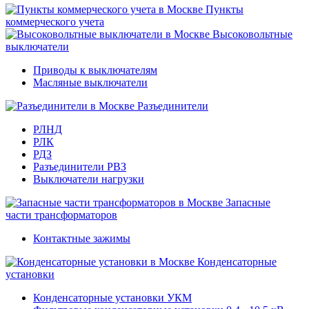
Пункты
коммерческого учета
Высоковольтные
выключатели
Приводы к выключателям
Масляные выключатели
Разъединители
РЛНД
РЛК
РДЗ
Разъединители РВЗ
Выключатели нагрузки
Запасные
части трансформаторов
Контактные зажимы
Конденсаторные
установки
Конденсаторные установки УКМ