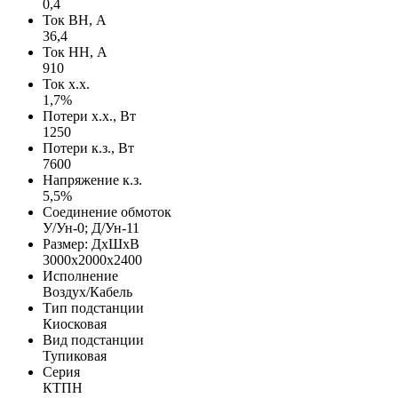
0,4
Ток ВН, А
36,4
Ток НН, А
910
Ток х.х.
1,7%
Потери х.х., Вт
1250
Потери к.з., Вт
7600
Напряжение к.з.
5,5%
Соединение обмоток
У/Ун-0; Д/Ун-11
Размер: ДхШхВ
3000х2000х2400
Исполнение
Воздух/Кабель
Тип подстанции
Киосковая
Вид подстанции
Тупиковая
Серия
КТПН