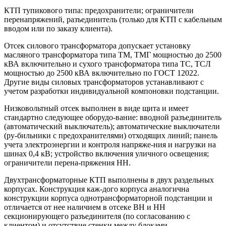
КТП тупикового типа: предохранители; ограничители
перенапряжений, разъединитель (только для КТП с кабельным
вводом или по заказу клиента).
Отсек силового трансформатора допускает установку
масляного трансформатора типа ТМ, ТМГ мощностью до 2500
кВА включительно и сухого трансформатора типа ТС, ТСЛ
мощностью до 2500 кВА включительно по ГОСТ 12022.
Другие виды силовых трансформаторов устанавливают с
учетом разработки индивидуальной компоновки подстанции.
Низковольтный отсек выполнен в виде щита и имеет
стандартно следующее оборудо-вание: вводной разъединитель
(автоматический выключатель); автоматические выключатели
(ру-бильники с предохранителями) отходящих линий; панель
учета электроэнергии и контроля напряже-ния и нагрузки на
шинах 0,4 кВ; устройство включения уличного освещения;
ограничители перена-пряжения НН.
Двухтрансформаторные КТП выполнены в двух раздельных
корпусах. Конструкция каж-дого корпуса аналогична
конструкции корпуса однотрансформаторной подстанции и
отличается от нее наличием в отсеке ВН и НН
секционирующего разъединителя (по согласованию с
клиентом) и отсутствие стенки между блоками.