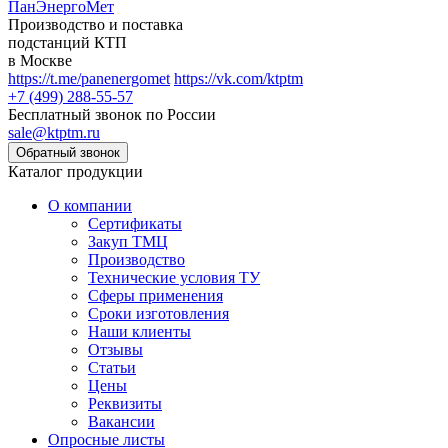
ПанЭнергоМет
Производство и поставка
подстанций КТП
в Москве
https://t.me/panenergomet
https://vk.com/ktptm
+7 (499) 288-55-57
Бесплатный звонок по России
sale@ktptm.ru
Каталог продукции
О компании
Сертификаты
Закуп ТМЦ
Производство
Технические условия ТУ
Сферы применения
Сроки изготовления
Наши клиенты
Отзывы
Статьи
Цены
Реквизиты
Вакансии
Опросные листы