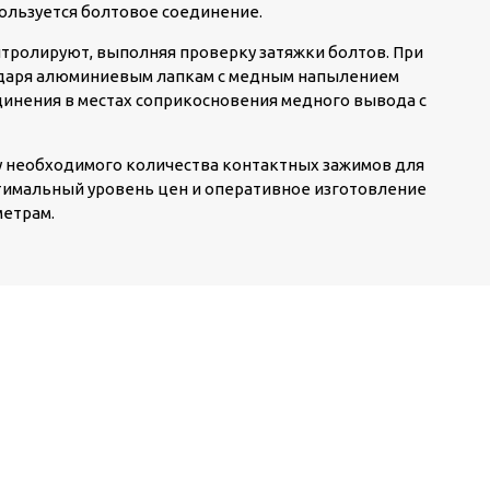
ользуется болтовое соединение.
тролируют, выполняя проверку затяжки болтов. При
одаря алюминиевым лапкам с медным напылением
динения в местах соприкосновения медного вывода с
у необходимого количества контактных зажимов для
тимальный уровень цен и оперативное изготовление
етрам.