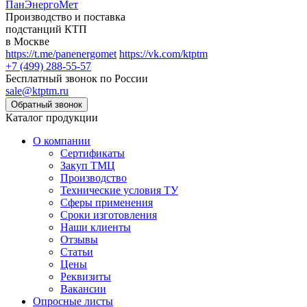
ПанЭнергоМет
Производство и поставка
подстанций КТП
в Москве
https://t.me/panenergomet
https://vk.com/ktptm
+7 (499) 288-55-57
Бесплатный звонок по России
sale@ktptm.ru
Каталог продукции
О компании
Сертификаты
Закуп ТМЦ
Производство
Технические условия ТУ
Сферы применения
Сроки изготовления
Наши клиенты
Отзывы
Статьи
Цены
Реквизиты
Вакансии
Опросные листы