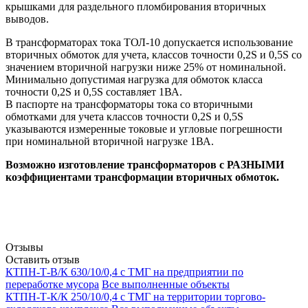
крышками для раздельного пломбирования вторичных
выводов.
В трансформаторах тока ТОЛ-10 допускается использование
вторичных обмоток для учета, классов точности 0,2S и 0,5S со
значением вторичной нагрузки ниже 25% от номинальной.
Минимально допустимая нагрузка для обмоток класса
точности 0,2S и 0,5S составляет 1ВА.
В паспорте на трансформаторы тока со вторичными
обмотками для учета классов точности 0,2S и 0,5S
указываются измеренные токовые и угловые погрешности
при номинальной вторичной нагрузке 1ВА.
Возможно изготовление трансформаторов с РАЗНЫМИ
коэффициентами трансформации вторичных обмоток.
Отзывы
Оставить отзыв
КТПН-Т-В/К 630/10/0,4 с ТМГ на предприятии по
переработке мусора
Все выполненные объекты
КТПН-Т-К/К 250/10/0,4 с ТМГ на территории торгово-