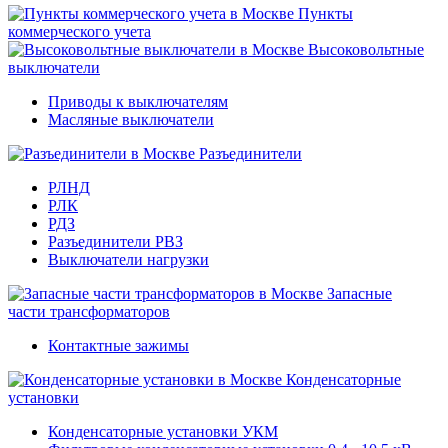
Пункты
коммерческого учета
Высоковольтные
выключатели
Приводы к выключателям
Масляные выключатели
Разъединители
РЛНД
РЛК
РДЗ
Разъединители РВЗ
Выключатели нагрузки
Запасные
части трансформаторов
Контактные зажимы
Конденсаторные
установки
Конденсаторные установки УКМ