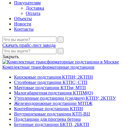
Покупателям
Доставка
Оплата
Объекты
Новости
Контакты
Скачать прайс-лист завода
Закрыть
Комплектные трансформаторные подстанции
Киосковые подстанция КТПН; 2КТПН
Столбовые подстанции КТПС; СТП
Мачтовые подстанции КТПм; МТП
Малогабаритная подстанция КТПМ(О)
Утепленные подстанции (сэндвич) КТПУ; 2КТПУ
Железнодорожные подстанции МТПЖ
Контейнерные подстанции КТПН
Внутрицеховые подстанции КТП-ВЦ
Подстанции для прогрева бетона
Бетонные подстанции БКТП, 2БКТП