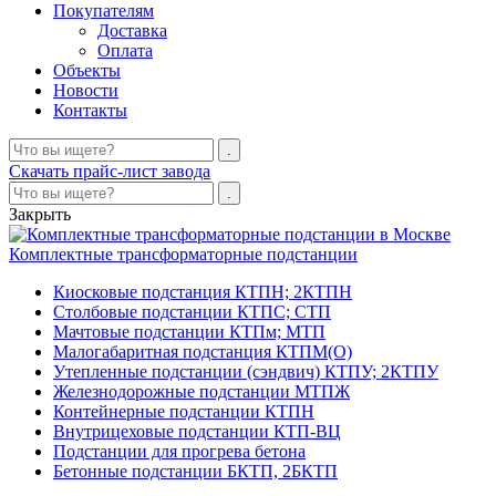
Покупателям
Доставка
Оплата
Объекты
Новости
Контакты
Скачать прайс-лист завода
Закрыть
Комплектные трансформаторные подстанции
Киосковые подстанция КТПН; 2КТПН
Столбовые подстанции КТПС; СТП
Мачтовые подстанции КТПм; МТП
Малогабаритная подстанция КТПМ(О)
Утепленные подстанции (сэндвич) КТПУ; 2КТПУ
Железнодорожные подстанции МТПЖ
Контейнерные подстанции КТПН
Внутрицеховые подстанции КТП-ВЦ
Подстанции для прогрева бетона
Бетонные подстанции БКТП, 2БКТП