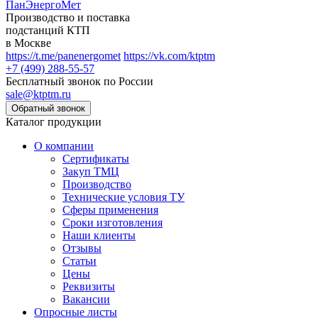
ПанЭнергоМет
Производство и поставка
подстанций КТП
в Москве
https://t.me/panenergomet
https://vk.com/ktptm
+7 (499) 288-55-57
Бесплатный звонок по России
sale@ktptm.ru
Каталог продукции
О компании
Сертификаты
Закуп ТМЦ
Производство
Технические условия ТУ
Сферы применения
Сроки изготовления
Наши клиенты
Отзывы
Статьи
Цены
Реквизиты
Вакансии
Опросные листы