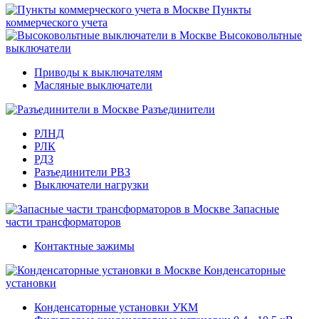
Пункты
коммерческого учета
Высоковольтные
выключатели
Приводы к выключателям
Масляные выключатели
Разъединители
РЛНД
РЛК
РДЗ
Разъединители РВЗ
Выключатели нагрузки
Запасные
части трансформаторов
Контактные зажимы
Конденсаторные
установки
Конденсаторные установки УКМ