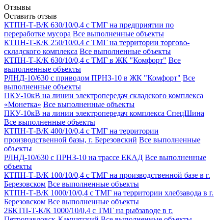
Отзывы
Оставить отзыв
КТПН-Т-В/К 630/10/0,4 с ТМГ на предприятии по
переработке мусора
Все выполненные объекты
КТПН-Т-К/К 250/10/0,4 с ТМГ на территории торгово-
складского комплекса
Все выполненные объекты
КТПН-Т-К/К 630/10/0,4 с ТМГ в ЖК "Комфорт"
Все
выполненные объекты
РЛНД-10/630 с приводом ПРНЗ-10 в ЖК "Комфорт"
Все
выполненные объекты
ПКУ-10кВ на линии электропередач складского комплекса
«Монетка»
Все выполненные объекты
ПКУ-10кВ на линии электропередач комплекса СпецШина
Все выполненные объекты
КТПН-Т-В/К 400/10/0,4 с ТМГ на территории
производственной базы, г. Березовский
Все выполненные
объекты
РЛНД-10/630 с ПРНЗ-10 на трассе ЕКАД
Все выполненные
объекты
КТПН-Т-В/К 100/10/0,4 с ТМГ на производственной базе в г.
Березовском
Все выполненные объекты
КТПН-Т-В/К 1000/10/0,4 с ТМГ на территории хлебзавода в г.
Березовском
Все выполненные объекты
2БКТП-Т-К/К 1000/10/0,4 с ТМГ на рыбзаводе в г.
Петропавловск-Камчатский
Все выполненные объекты