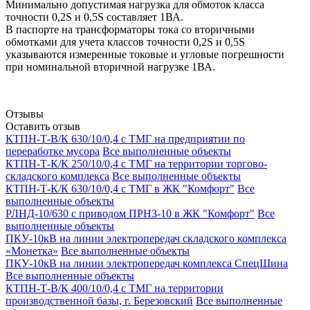
Минимально допустимая нагрузка для обмоток класса
точности 0,2S и 0,5S составляет 1ВА.
В паспорте на трансформаторы тока со вторичными
обмотками для учета классов точности 0,2S и 0,5S
указываются измеренные токовые и угловые погрешности
при номинальной вторичной нагрузке 1ВА.
Отзывы
Оставить отзыв
КТПН-Т-В/К 630/10/0,4 с ТМГ на предприятии по
переработке мусора
Все выполненные объекты
КТПН-Т-К/К 250/10/0,4 с ТМГ на территории торгово-
складского комплекса
Все выполненные объекты
КТПН-Т-К/К 630/10/0,4 с ТМГ в ЖК "Комфорт"
Все
выполненные объекты
РЛНД-10/630 с приводом ПРНЗ-10 в ЖК "Комфорт"
Все
выполненные объекты
ПКУ-10кВ на линии электропередач складского комплекса
«Монетка»
Все выполненные объекты
ПКУ-10кВ на линии электропередач комплекса СпецШина
Все выполненные объекты
КТПН-Т-В/К 400/10/0,4 с ТМГ на территории
производственной базы, г. Березовский
Все выполненные