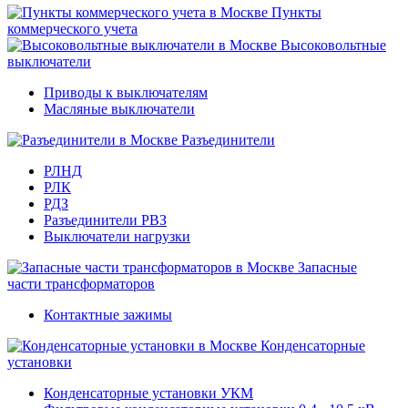
Пункты
коммерческого учета
Высоковольтные
выключатели
Приводы к выключателям
Масляные выключатели
Разъединители
РЛНД
РЛК
РДЗ
Разъединители РВЗ
Выключатели нагрузки
Запасные
части трансформаторов
Контактные зажимы
Конденсаторные
установки
Конденсаторные установки УКМ