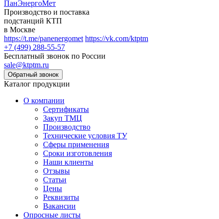
ПанЭнергоМет
Производство и поставка
подстанций КТП
в Москве
https://t.me/panenergomet
https://vk.com/ktptm
+7 (499) 288-55-57
Бесплатный звонок по России
sale@ktptm.ru
Каталог продукции
О компании
Сертификаты
Закуп ТМЦ
Производство
Технические условия ТУ
Сферы применения
Сроки изготовления
Наши клиенты
Отзывы
Статьи
Цены
Реквизиты
Вакансии
Опросные листы