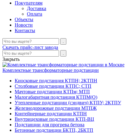
Покупателям
Доставка
Оплата
Объекты
Новости
Контакты
Скачать прайс-лист завода
Закрыть
Комплектные трансформаторные подстанции
Киосковые подстанция КТПН; 2КТПН
Столбовые подстанции КТПС; СТП
Мачтовые подстанции КТПм; МТП
Малогабаритная подстанция КТПМ(О)
Утепленные подстанции (сэндвич) КТПУ; 2КТПУ
Железнодорожные подстанции МТПЖ
Контейнерные подстанции КТПН
Внутрицеховые подстанции КТП-ВЦ
Подстанции для прогрева бетона
Бетонные подстанции БКТП, 2БКТП