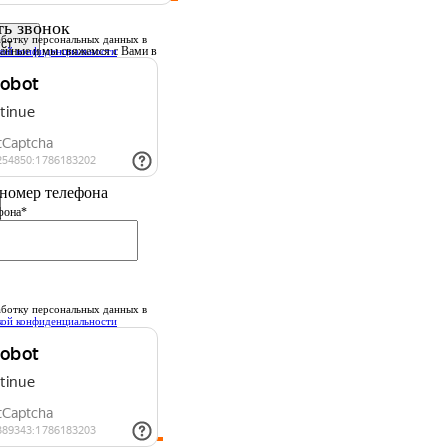
ть звонок
ботку персональных данных
в
данные
и мы свяжемся с Вами в
кой конфиденциальности
шее время.
 имя
номер телефона
фона*
ботку персональных данных
в
кой конфиденциальности