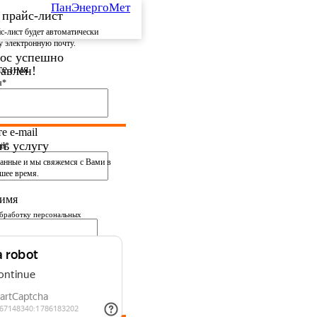
ПанЭнергоМет
 прайс-лист
с-лист будет автоматически
у электронную почту.
ос успешно
те имя
авлен!
я*
и в ближайшее время.
е e-mail
ть услугу
il*
данные
и мы свяжемся с Вами в
шее время.
 имя
бработку персональных
вии с
политикой
и
номер телефона
фона*