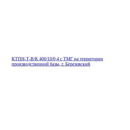
КТПН-Т-В/К 400/10/0,4 с ТМГ на территории
производственной базы, г. Березовский