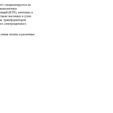
» специализируется на
е комплектных
анций (КТП), мачтовых и
 также масляных и сухих
в, трансформаторов
ого электрощитового
словия оплаты и различные