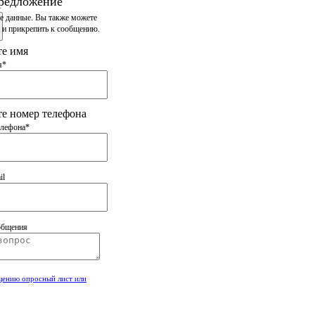
редложение
е данные. Вы также
можете
 и прикрепить
к сообщению.
те имя
я*
е номер телефона
елефона*
il
общения
щению опросный лист или