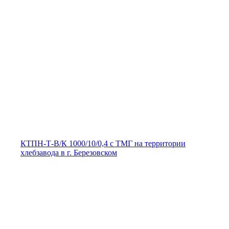
КТПН-Т-В/К 1000/10/0,4 с ТМГ на территории
хлебзавода в г. Березовском