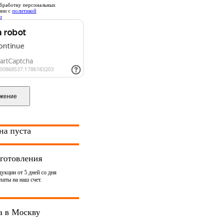
бработку персональных
вии с
политикой
и
на пуста
готовления
укции от 5 дней со дня
аты на наш счет.
а в Москву