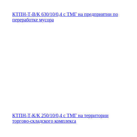
КТПН-Т-В/К 630/10/0,4 с ТМГ на предприятии по
переработке мусора
КТПН-Т-К/К 250/10/0,4 с ТМГ на территории
торгово-складского комплекса