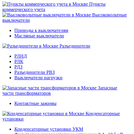
Пункты
коммерческого учета
Высоковольтные
выключатели
Приводы к выключателям
Масляные выключатели
Разъединители
РЛНД
РЛК
РДЗ
Разъединители РВЗ
Выключатели нагрузки
Запасные
части трансформаторов
Контактные зажимы
Конденсаторные
установки
Конденсаторные установки УКМ