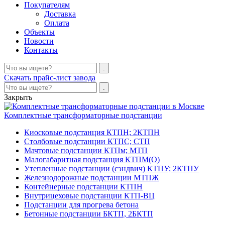
Покупателям
Доставка
Оплата
Объекты
Новости
Контакты
Скачать прайс-лист завода
Закрыть
Комплектные трансформаторные подстанции
Киосковые подстанция КТПН; 2КТПН
Столбовые подстанции КТПС; СТП
Мачтовые подстанции КТПм; МТП
Малогабаритная подстанция КТПМ(О)
Утепленные подстанции (сэндвич) КТПУ; 2КТПУ
Железнодорожные подстанции МТПЖ
Контейнерные подстанции КТПН
Внутрицеховые подстанции КТП-ВЦ
Подстанции для прогрева бетона
Бетонные подстанции БКТП, 2БКТП