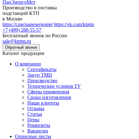
ПанЭнергоМет
Производство и поставка
подстанций КТП
в Москве
https://t.me/panenergomet
https://vk.com/ktptm
+7 (499) 288-55-57
Бесплатный звонок по России
sale@ktptm.ru
Каталог продукции
О компании
Сертификаты
Закуп ТМЦ
Производство
Технические условия ТУ
Сферы применения
Сроки изготовления
Наши клиенты
Отзывы
Статьи
Цены
Реквизиты
Вакансии
Опросные листы