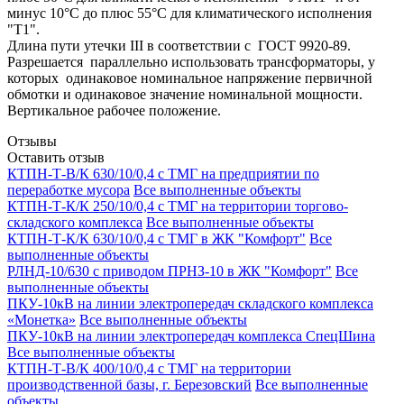
минус 10°С до плюс 55°С для климатического исполнения
"Т1".
Длина пути утечки III в соответствии с ГОСТ 9920-89.
Разрешается параллельно использовать трансформаторы, у
которых одинаковое номинальное напряжение первичной
обмотки и одинаковое значение номинальной мощности.
Вертикальное рабочее положение.
Отзывы
Оставить отзыв
КТПН-Т-В/К 630/10/0,4 с ТМГ на предприятии по
переработке мусора
Все выполненные объекты
КТПН-Т-К/К 250/10/0,4 с ТМГ на территории торгово-
складского комплекса
Все выполненные объекты
КТПН-Т-К/К 630/10/0,4 с ТМГ в ЖК "Комфорт"
Все
выполненные объекты
РЛНД-10/630 с приводом ПРНЗ-10 в ЖК "Комфорт"
Все
выполненные объекты
ПКУ-10кВ на линии электропередач складского комплекса
«Монетка»
Все выполненные объекты
ПКУ-10кВ на линии электропередач комплекса СпецШина
Все выполненные объекты
КТПН-Т-В/К 400/10/0,4 с ТМГ на территории
производственной базы, г. Березовский
Все выполненные
объекты