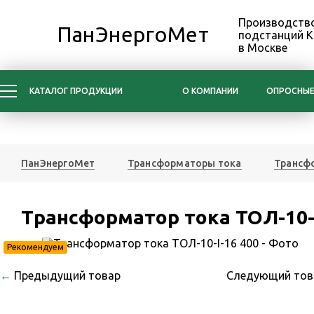
Производство
ПанЭнергоМет
подстанций 
в Москве
КАТАЛОГ ПРОДУКЦИИ
О КОМПАНИИ
ОПРОСНЫЕ
ПанЭнергоМет
Трансформаторы тока
Трансфо
Трансформатор тока ТОЛ-10-I
Рекомендуем
←
Предыдущий товар
Следующий то