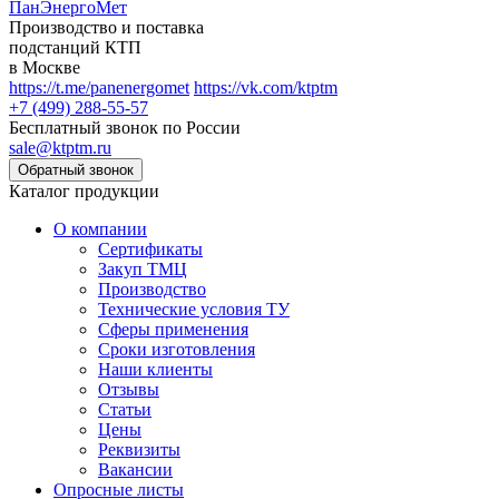
ПанЭнергоМет
Производство и поставка
подстанций КТП
в Москве
https://t.me/panenergomet
https://vk.com/ktptm
+7 (499) 288-55-57
Бесплатный звонок по России
sale@ktptm.ru
Каталог продукции
О компании
Сертификаты
Закуп ТМЦ
Производство
Технические условия ТУ
Сферы применения
Сроки изготовления
Наши клиенты
Отзывы
Статьи
Цены
Реквизиты
Вакансии
Опросные листы