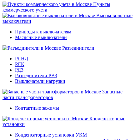
Пункты
коммерческого учета
Высоковольтные
выключатели
Приводы к выключателям
Масляные выключатели
Разъединители
РЛНД
РЛК
РДЗ
Разъединители РВЗ
Выключатели нагрузки
Запасные
части трансформаторов
Контактные зажимы
Конденсаторные
установки
Конденсаторные установки УКМ