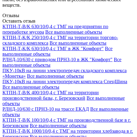
веществ.
Отзывы
Оставить отзыв
КТПН-Т-В/К 630/10/0,4 с ТМГ на предприятии по
переработке мусора
Все выполненные объекты
КТПН-Т-К/К 250/10/0,4 с ТМГ на территории торгово-
складского комплекса
Все выполненные объекты
КТПН-Т-К/К 630/10/0,4 с ТМГ в ЖК "Комфорт"
Все
выполненные объекты
РЛНД-10/630 с приводом ПРНЗ-10 в ЖК "Комфорт"
Все
выполненные объекты
ПКУ-10кВ на линии электропередач складского комплекса
«Монетка»
Все выполненные объекты
ПКУ-10кВ на линии электропередач комплекса СпецШина
Все выполненные объекты
КТПН-Т-В/К 400/10/0,4 с ТМГ на территории
производственной базы, г. Березовский
Все выполненные
объекты
РЛНД-10/630 с ПРНЗ-10 на трассе ЕКАД
Все выполненные
объекты
КТПН-Т-В/К 100/10/0,4 с ТМГ на производственной базе в г.
Березовском
Все выполненные объекты
КТПН-Т-В/К 1000/10/0,4 с ТМГ на территории хлебзавода в г.
Березовском
Все выполненные объекты