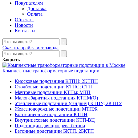
Покупателям
Доставка
Оплата
Объекты
Новости
Контакты
Скачать прайс-лист завода
Закрыть
Комплектные трансформаторные подстанции
Киосковые подстанция КТПН; 2КТПН
Столбовые подстанции КТПС; СТП
Мачтовые подстанции КТПм; МТП
Малогабаритная подстанция КТПМ(О)
Утепленные подстанции (сэндвич) КТПУ; 2КТПУ
Железнодорожные подстанции МТПЖ
Контейнерные подстанции КТПН
Внутрицеховые подстанции КТП-ВЦ
Подстанции для прогрева бетона
Бетонные подстанции БКТП, 2БКТП