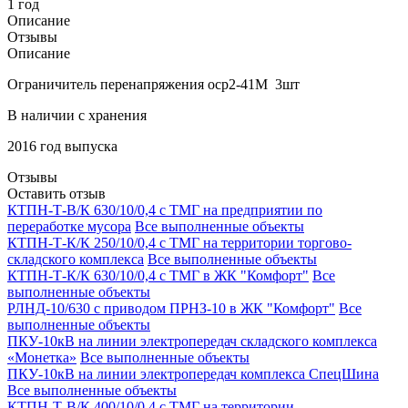
1 год
Описание
Отзывы
Описание
Ограничитель перенапряжения оср2-41М 3шт
В наличии с хранения
2016 год выпуска
Отзывы
Оставить отзыв
КТПН-Т-В/К 630/10/0,4 с ТМГ на предприятии по
переработке мусора
Все выполненные объекты
КТПН-Т-К/К 250/10/0,4 с ТМГ на территории торгово-
складского комплекса
Все выполненные объекты
КТПН-Т-К/К 630/10/0,4 с ТМГ в ЖК "Комфорт"
Все
выполненные объекты
РЛНД-10/630 с приводом ПРНЗ-10 в ЖК "Комфорт"
Все
выполненные объекты
ПКУ-10кВ на линии электропередач складского комплекса
«Монетка»
Все выполненные объекты
ПКУ-10кВ на линии электропередач комплекса СпецШина
Все выполненные объекты
КТПН-Т-В/К 400/10/0,4 с ТМГ на территории