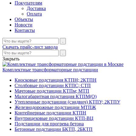
Покупателям
Доставка
Оплата
Объекты
Новости
Контакты
Скачать прайс-лист завода
Закрыть
Комплектные трансформаторные подстанции
Киосковые подстанция КТПН; 2КТПН
Столбовые подстанции КТПС; СТП
Мачтовые подстанции КТПм; МТП
Малогабаритная подстанция КТПМ(О)
Утепленные подстанции (сэндвич) КТПУ; 2КТПУ
Железнодорожные подстанции МТПЖ
Контейнерные подстанции КТПН
Внутрицеховые подстанции КТП-ВЦ
Подстанции для прогрева бетона
Бетонные подстанции БКТП, 2БКТП