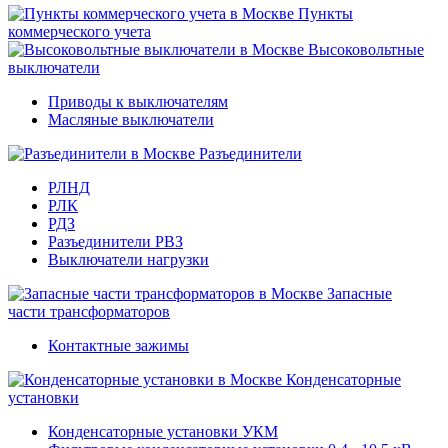
Пункты
коммерческого учета
Высоковольтные
выключатели
Приводы к выключателям
Масляные выключатели
Разъединители
РЛНД
РЛК
РДЗ
Разъединители РВЗ
Выключатели нагрузки
Запасные
части трансформаторов
Контактные зажимы
Конденсаторные
установки
Конденсаторные установки УКМ