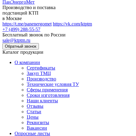
ПанЭнергоМет
Производство и поставка
подстанций КТП
в Москве
https://t.me/panenergomet
https://vk.com/ktptm
+7 (499) 288-55-57
Бесплатный звонок по России
sale@ktptm.ru
Каталог продукции
О компании
Сертификаты
Закуп ТМЦ
Производство
Технические условия ТУ
Сферы применения
Сроки изготовления
Наши клиенты
Отзывы
Статьи
Цены
Реквизиты
Вакансии
Опросные листы