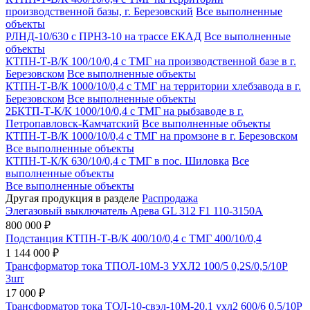
производственной базы, г. Березовский
Все выполненные
объекты
РЛНД-10/630 с ПРНЗ-10 на трассе ЕКАД
Все выполненные
объекты
КТПН-Т-В/К 100/10/0,4 с ТМГ на производственной базе в г.
Березовском
Все выполненные объекты
КТПН-Т-В/К 1000/10/0,4 с ТМГ на территории хлебзавода в г.
Березовском
Все выполненные объекты
2БКТП-Т-К/К 1000/10/0,4 с ТМГ на рыбзаводе в г.
Петропавловск-Камчатский
Все выполненные объекты
КТПН-Т-В/К 1000/10/0,4 с ТМГ на промзоне в г. Березовском
Все выполненные объекты
КТПН-Т-К/К 630/10/0,4 с ТМГ в пос. Шиловка
Все
выполненные объекты
Все выполненные объекты
Другая продукция в разделе
Распродажа
Элегазовый выключатель Арева GL 312 F1 110-3150А
800 000 ₽
Подстанция КТПН-Т-В/К 400/10/0,4 с ТМГ 400/10/0,4
1 144 000 ₽
Трансформатор тока ТПОЛ-10М-3 УХЛ2 100/5 0,2S/0,5/10Р
3шт
17 000 ₽
Трансформатор тока ТОЛ-10-свэл-10М-20.1 ухл2 600/6 0,5/10Р