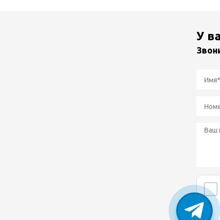
У в
Звон