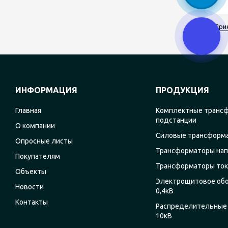
При
ИНФОРМАЦИЯ
ПРОДУКЦИЯ
Главная
Комплектные транс
подстанции
О компании
Силовые трансформ
Опросные листы
Трансформаторы на
Покупателям
Трансформаторы ток
Объекты
Электрощитовое об
Новости
0,4кВ
Контакты
Распределительные 
10кВ