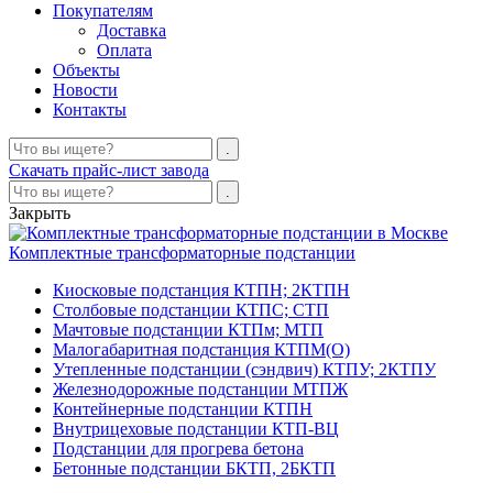
Покупателям
Доставка
Оплата
Объекты
Новости
Контакты
Скачать прайс-лист завода
Закрыть
Комплектные трансформаторные подстанции
Киосковые подстанция КТПН; 2КТПН
Столбовые подстанции КТПС; СТП
Мачтовые подстанции КТПм; МТП
Малогабаритная подстанция КТПМ(О)
Утепленные подстанции (сэндвич) КТПУ; 2КТПУ
Железнодорожные подстанции МТПЖ
Контейнерные подстанции КТПН
Внутрицеховые подстанции КТП-ВЦ
Подстанции для прогрева бетона
Бетонные подстанции БКТП, 2БКТП