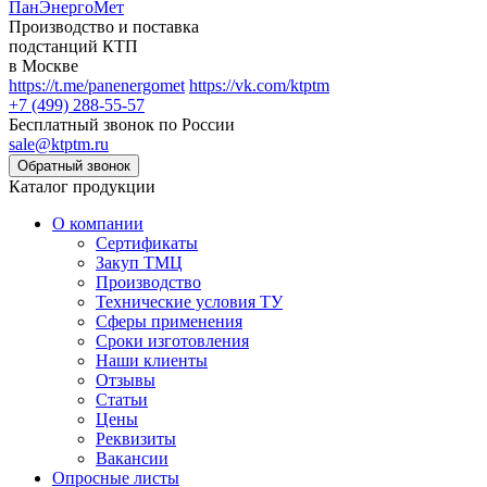
ПанЭнергоМет
Производство и поставка
подстанций КТП
в Москве
https://t.me/panenergomet
https://vk.com/ktptm
+7 (499) 288-55-57
Бесплатный звонок по России
sale@ktptm.ru
Каталог продукции
О компании
Сертификаты
Закуп ТМЦ
Производство
Технические условия ТУ
Сферы применения
Сроки изготовления
Наши клиенты
Отзывы
Статьи
Цены
Реквизиты
Вакансии
Опросные листы