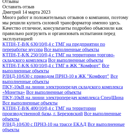
Отзывы
Оставить отзыв
Дмитрий
14 марта 2023
Много работ и положительных отзывов о компании, поэтому
мы решили купить силовой трансформатор именно здесь.
Качество отличное, консультанты подробно объяснили как
правильно разгрузить и организовать испытания перед
эксплуатацией
КТПН-Т-В/К 630/10/0,4 с ТМГ на предприятии по
переработке мусора
Все выполненные объекты
КТПН-Т-К/К 250/10/0,4 с ТМГ на территории торгово-
складского комплекса
Все выполненные объекты
КТПН-Т-К/К 630/10/0,4 с ТМГ в ЖК "Комфорт"
Все
выполненные объекты
РЛНД-10/630 с приводом ПРНЗ-10 в ЖК "Комфорт"
Все
выполненные объекты
ПКУ-10кВ на линии электропередач складского комплекса
«Монетка»
Все выполненные объекты
ПКУ-10кВ на линии электропередач комплекса СпецШина
Все выполненные объекты
КТПН-Т-В/К 400/10/0,4 с ТМГ на территории
производственной базы, г. Березовский
Все выполненные
объекты
РЛНД-10/630 с ПРНЗ-10 на трассе ЕКАД
Все выполненные
объекты