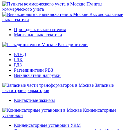
Пункты
коммерческого учета
Высоковольтные
выключатели
Приводы к выключателям
Масляные выключатели
Разъединители
РЛНД
РЛК
РДЗ
Разъединители РВЗ
Выключатели нагрузки
Запасные
части трансформаторов
Контактные зажимы
Конденсаторные
установки
Конденсаторные установки УКМ