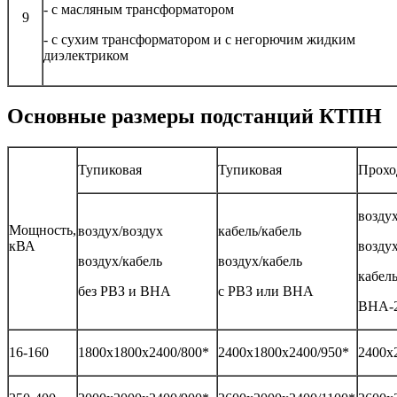
- с масляным трансформатором
9
- с сухим трансформатором и с негорючим жидким
диэлектриком
Основные размеры подстанций КТПН
Тупиковая
Тупиковая
Прохо
воздух
Мощность,
воздух/воздух
кабель/кабель
кВА
воздух
воздух/кабель
воздух/кабель
кабель
без РВЗ и ВНА
с РВЗ или ВНА
ВНА-2
16-160
1800х1800х2400/800*
2400х1800х2400/950*
2400х