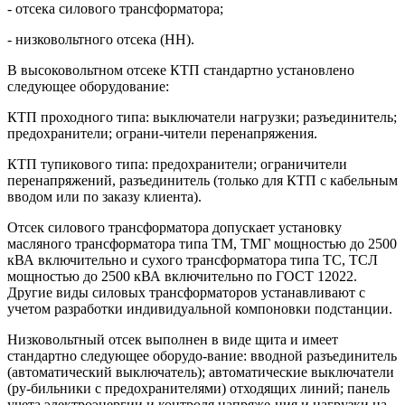
- отсека силового трансформатора;
- низковольтного отсека (НН).
В высоковольтном отсеке КТП стандартно установлено
следующее оборудование:
КТП проходного типа: выключатели нагрузки; разъединитель;
предохранители; ограни-чители перенапряжения.
КТП тупикового типа: предохранители; ограничители
перенапряжений, разъединитель (только для КТП с кабельным
вводом или по заказу клиента).
Отсек силового трансформатора допускает установку
масляного трансформатора типа ТМ, ТМГ мощностью до 2500
кВА включительно и сухого трансформатора типа ТС, ТСЛ
мощностью до 2500 кВА включительно по ГОСТ 12022.
Другие виды силовых трансформаторов устанавливают с
учетом разработки индивидуальной компоновки подстанции.
Низковольтный отсек выполнен в виде щита и имеет
стандартно следующее оборудо-вание: вводной разъединитель
(автоматический выключатель); автоматические выключатели
(ру-бильники с предохранителями) отходящих линий; панель
учета электроэнергии и контроля напряже-ния и нагрузки на