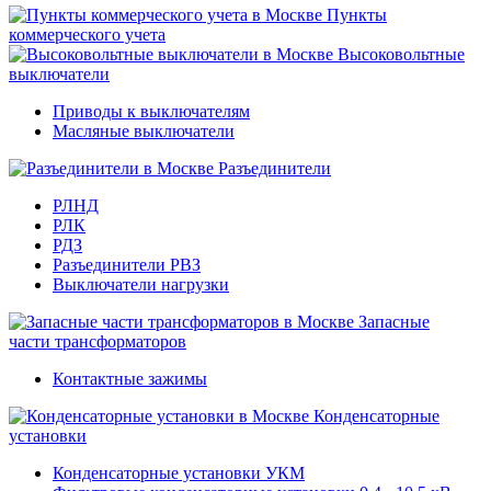
Пункты
коммерческого учета
Высоковольтные
выключатели
Приводы к выключателям
Масляные выключатели
Разъединители
РЛНД
РЛК
РДЗ
Разъединители РВЗ
Выключатели нагрузки
Запасные
части трансформаторов
Контактные зажимы
Конденсаторные
установки
Конденсаторные установки УКМ