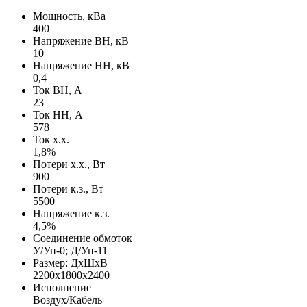
Мощность, кВа
400
Напряжение ВН, кВ
10
Напряжение НН, кВ
0,4
Ток ВН, А
23
Ток НН, А
578
Ток х.х.
1,8%
Потери х.х., Вт
900
Потери к.з., Вт
5500
Напряжение к.з.
4,5%
Соединение обмоток
У/Ун-0; Д/Ун-11
Размер: ДхШхВ
2200х1800х2400
Исполнение
Воздух/Кабель