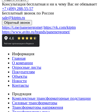
Консультация бесплатная и ни к чему Вас не обязывает
+7 (499) 288-55-57
Бесплатный звонок по России
sale@ktptm.ru
https://t.me/panenergomet
https://vk.com/ktptm
https://www.avito.ru/brands/panenergomet/
Информация
Главная
О компании
Опросные листы
Покупателям
Объекты
Новости
Контакты
Продукция
Комплектные трансформаторные подстанции
Силовые трансформаторы
Трансформаторы напряжения
Трансформаторы тока