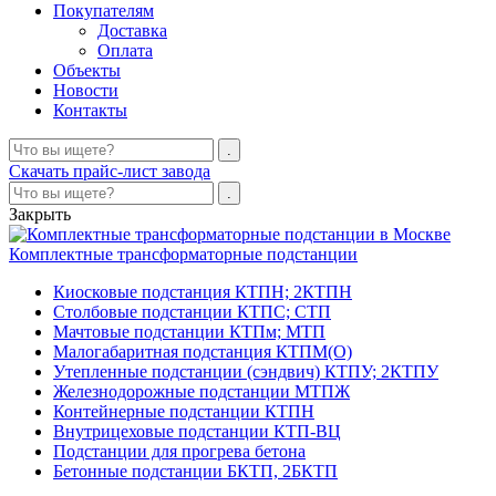
Покупателям
Доставка
Оплата
Объекты
Новости
Контакты
Скачать прайс-лист завода
Закрыть
Комплектные трансформаторные подстанции
Киосковые подстанция КТПН; 2КТПН
Столбовые подстанции КТПС; СТП
Мачтовые подстанции КТПм; МТП
Малогабаритная подстанция КТПМ(О)
Утепленные подстанции (сэндвич) КТПУ; 2КТПУ
Железнодорожные подстанции МТПЖ
Контейнерные подстанции КТПН
Внутрицеховые подстанции КТП-ВЦ
Подстанции для прогрева бетона
Бетонные подстанции БКТП, 2БКТП