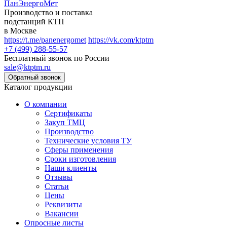
ПанЭнергоМет
Производство и поставка
подстанций КТП
в Москве
https://t.me/panenergomet
https://vk.com/ktptm
+7 (499) 288-55-57
Бесплатный звонок по России
sale@ktptm.ru
Каталог продукции
О компании
Сертификаты
Закуп ТМЦ
Производство
Технические условия ТУ
Сферы применения
Сроки изготовления
Наши клиенты
Отзывы
Статьи
Цены
Реквизиты
Вакансии
Опросные листы