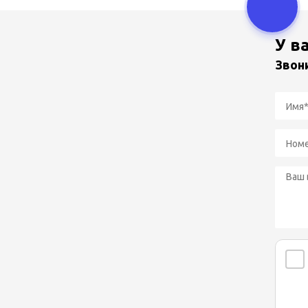
У в
Звон