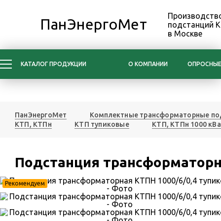
Производство
ПанЭнергоМет
подстанций 
в Москве
КАТАЛОГ ПРОДУКЦИИ
О КОМПАНИИ
ОПРОСНЫЕ
ПанЭнергоМет
Комплектные трансформаторные по
КТП, КТПн
КТП тупиковые
КТП, КТПн 1000 кВа
Подстанция трансформаторна
Рекомендуем