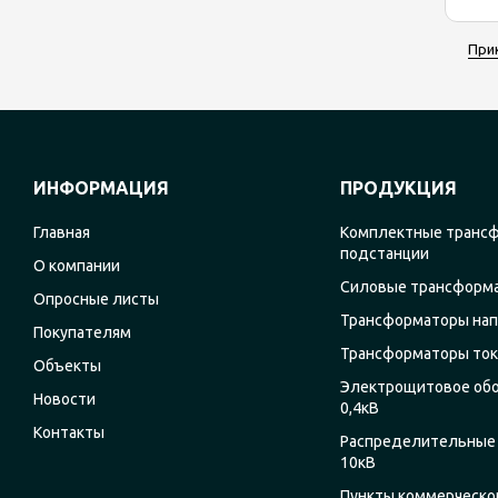
При
ИНФОРМАЦИЯ
ПРОДУКЦИЯ
Главная
Комплектные транс
подстанции
О компании
Силовые трансформ
Опросные листы
Трансформаторы на
Покупателям
Трансформаторы ток
Объекты
Электрощитовое об
Новости
0,4кВ
Контакты
Распределительные 
10кВ
Пункты коммерческог