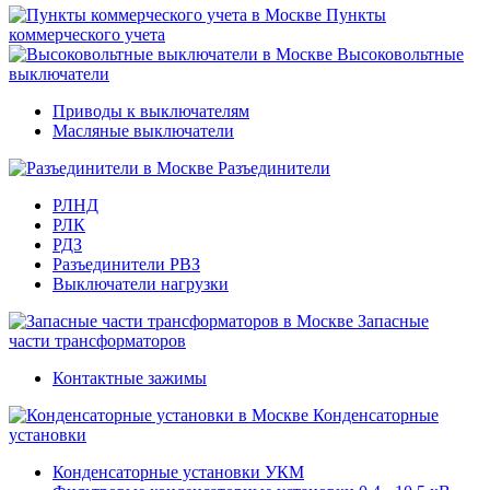
Пункты
коммерческого учета
Высоковольтные
выключатели
Приводы к выключателям
Масляные выключатели
Разъединители
РЛНД
РЛК
РДЗ
Разъединители РВЗ
Выключатели нагрузки
Запасные
части трансформаторов
Контактные зажимы
Конденсаторные
установки
Конденсаторные установки УКМ