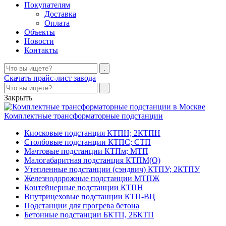
Покупателям
Доставка
Оплата
Объекты
Новости
Контакты
Скачать прайс-лист завода
Закрыть
Комплектные трансформаторные подстанции
Киосковые подстанция КТПН; 2КТПН
Столбовые подстанции КТПС; СТП
Мачтовые подстанции КТПм; МТП
Малогабаритная подстанция КТПМ(О)
Утепленные подстанции (сэндвич) КТПУ; 2КТПУ
Железнодорожные подстанции МТПЖ
Контейнерные подстанции КТПН
Внутрицеховые подстанции КТП-ВЦ
Подстанции для прогрева бетона
Бетонные подстанции БКТП, 2БКТП