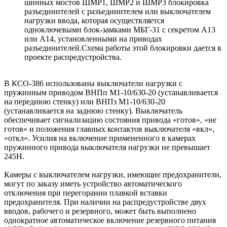
шинных мостов ШМР1, ШМР2 и ШМР3 блокировка
разъединителей с разъединителем или выключателем
нагрузки ввода, которая осуществляется
одноключевыми блок-замками МБГ-31 с секретом А13
или А14, установленными на приводах
разъединителей.Схема работы этой блокировки дается в
проекте распредустройства.
В КСО-386 использованы выключатели нагрузки с
пружинным приводом ВНПп М1-10/630-20 (устанавливается
на переднюю стенку) или ВНПз М1-10/630-20
(устанавливается на заднюю стенку). Выключатель
обеспечивает сигнализацию состояния привода «готов», «не
готов» и положения главных контактов выключателя «вкл»,
«откл». Усилия на включение примененного в камерах
пружинного привода выключателя нагрузки не превышает
245Н.
Камеры с выключателем нагрузки, имеющие предохранители,
могут по заказу иметь устройство автоматического
отключения при перегорании плавкой вставки
предохранителя. При наличии на распредустройстве двух
вводов, рабочего и резервного, может быть выполнено
однократное автоматическое включение резервного питания