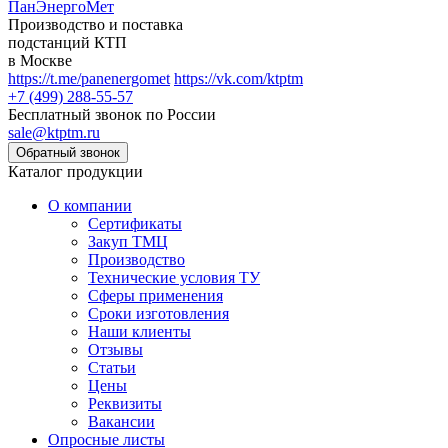
ПанЭнергоМет
Производство и поставка
подстанций КТП
в Москве
https://t.me/panenergomet
https://vk.com/ktptm
+7 (499) 288-55-57
Бесплатный звонок по России
sale@ktptm.ru
Каталог продукции
О компании
Сертификаты
Закуп ТМЦ
Производство
Технические условия ТУ
Сферы применения
Сроки изготовления
Наши клиенты
Отзывы
Статьи
Цены
Реквизиты
Вакансии
Опросные листы