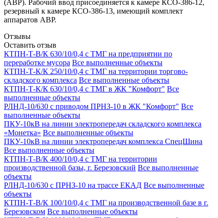
(АВР). Рабочий ввод присоединяется к камере КСО-386-12,
резервный к камере КСО-386-13, имеющий комплект
аппаратов АВР.
Отзывы
Оставить отзыв
КТПН-Т-В/К 630/10/0,4 с ТМГ на предприятии по
переработке мусора
Все выполненные объекты
КТПН-Т-К/К 250/10/0,4 с ТМГ на территории торгово-
складского комплекса
Все выполненные объекты
КТПН-Т-К/К 630/10/0,4 с ТМГ в ЖК "Комфорт"
Все
выполненные объекты
РЛНД-10/630 с приводом ПРНЗ-10 в ЖК "Комфорт"
Все
выполненные объекты
ПКУ-10кВ на линии электропередач складского комплекса
«Монетка»
Все выполненные объекты
ПКУ-10кВ на линии электропередач комплекса СпецШина
Все выполненные объекты
КТПН-Т-В/К 400/10/0,4 с ТМГ на территории
производственной базы, г. Березовский
Все выполненные
объекты
РЛНД-10/630 с ПРНЗ-10 на трассе ЕКАД
Все выполненные
объекты
КТПН-Т-В/К 100/10/0,4 с ТМГ на производственной базе в г.
Березовском
Все выполненные объекты