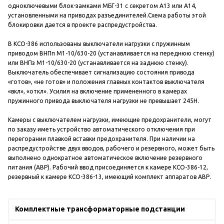
одноключевыми блок-замками МБГ-31 с секретом А13 или А14,
установленными на приводах разъединителей.Схема работы этой
блокировки дается в проекте распредустройства.
В КСО-386 использованы выключатели нагрузки с пружинным
приводом ВНПп М1-10/630-20 (устанавливается на переднюю стенку)
или ВНПз М1-10/630-20 (устанавливается на заднюю стенку).
Выключатель обеспечивает сигнализацию состояния привода
«готов», «не готов» и положения главных контактов выключателя
«вкл», «откл». Усилия на включение примененного в камерах
пружинного привода выключателя нагрузки не превышает 245Н.
Камеры с выключателем нагрузки, имеющие предохранители, могут
по заказу иметь устройство автоматического отключения при
перегорании плавкой вставки предохранителя. При наличии на
распредустройстве двух вводов, рабочего и резервного, может быть
выполнено однократное автоматическое включение резервного
питания (АВР). Рабочий ввод присоединяется к камере КСО-386-12,
резервный к камере КСО-386-13, имеющий комплект аппаратов АВР.
Комплектные трансформаторные подстанции