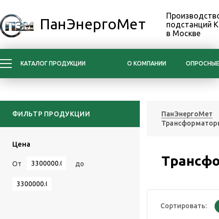
Производство
ПанЭнергоМет
подстанций 
в Москве
КАТАЛОГ ПРОДУКЦИИ
О КОМПАНИИ
ОПРОСНЫЕ
ФИЛЬТР ПРОДУКЦИИ
ПанЭнергоМет
Трансформаторы
Цена
Трансфо
От
до
Сортировать: