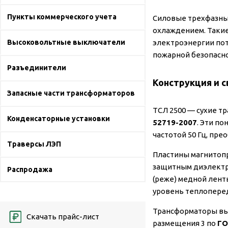
Пункты коммерческого учета
Силовые трехфазны
охлаждением. Такие
Высоковольтные выключатели
электроэнергии пот
пожарной безопасно
Разъединители
Конструкция и 
Запасные части трансформаторов
ТСЛ 2500 — сухие т
Конденсаторные установки
52719-2007
. Эти п
частотой 50 Гц, пре
Траверсы ЛЭП
Пластины магнитопр
защитным диэлектр
Распродажа
(реже) медной лент
уровень теплоперед
Трансформаторы вы
Скачать прайс-лист
размещения 3 по
ГО