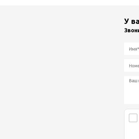
У в
Звон