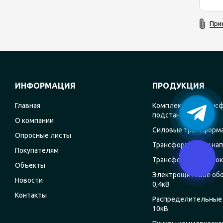
При
ИНФОРМАЦИЯ
ПРОДУКЦИЯ
Главная
Комплектные транс
подстанции
О компании
Силовые трансформ
Опросные листы
Трансформаторы на
Покупателям
Трансформаторы ток
Объекты
Электрощитовое об
Новости
0,4кВ
Контакты
Распределительные 
10кВ