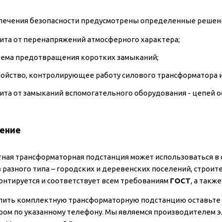
печения безопасности предусмотрены определенные решен
ита от перенапряжений атмосферного характера;
тема предотвращения коротких замыканий;
ройство, контролирующее работу силового трансформатора и
ита от замыканий вспомогательного оборудования - цепей о
ение
ная трансформаторная подстанция может использоваться в 
 разного типа – городских и деревенских поселений, строи
онтируется и соответствует всем требованиям
ГОСТ
, а так
пить комплектную трансформаторную подстанцию оставьте з
ом по указанному телефону. Мы являемся производителем 