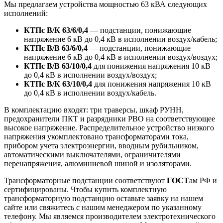
Мы предлагаем устройства мощностью 63 кВА следующих
исполнений:
КТПс В/К 63/6/0,4
— подстанции, понижающие
напряжение 6 кВ до 0,4 кВ в исполнении воздух/кабель;
КТПс В/В 63/6/0,4
— подстанции, понижающие
напряжение 6 кВ до 0,4 кВ в исполнении воздух/воздух;
КТПс В/В 63/10/0,4
для понижения напряжения 10 кВ
до 0,4 кВ в исполнении воздух/воздух;
КТПс В/К 63/10/0,4
для понижения напряжения 10 кВ
до 0,4 кВ в исполнении воздух/кабель.
В комплектацию входят: три траверсы, шкаф РУНН,
предохранители ПКТ и разрядники РВО на соответствующее
высокое напряжение. Распределительное устройство низкого
напряжения укомплектовано трансформаторами тока,
прибором учета электроэнергии, вводным рубильником,
автоматическими выключателями, ограничителями
перенапряжения, алюминиевой шиной и изоляторами.
Трансформаторные подстанции соответствуют
ГОСТ
ам РФ и
сертифицированы. Чтобы купить комплектную
трансформаторную подстанцию оставьте заявку на нашем
сайте или свяжитесь с нашим менеджером по указанному
телефону. Мы являемся производителем электротехнического