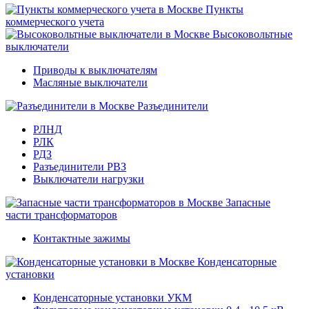
Пункты
коммерческого учета
Высоковольтные
выключатели
Приводы к выключателям
Масляные выключатели
Разъединители
РЛНД
РЛК
РДЗ
Разъединители РВЗ
Выключатели нагрузки
Запасные
части трансформаторов
Контактные зажимы
Конденсаторные
установки
Конденсаторные установки УКМ