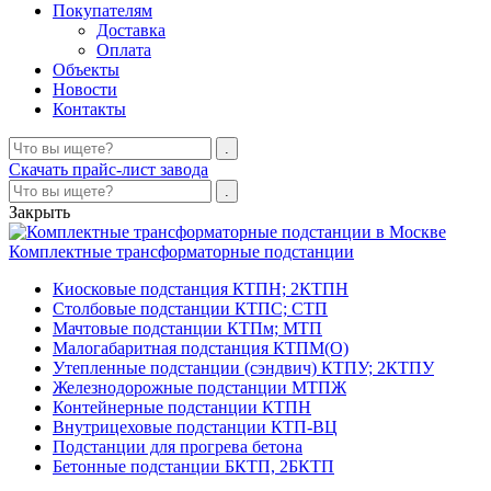
Покупателям
Доставка
Оплата
Объекты
Новости
Контакты
Скачать прайс-лист завода
Закрыть
Комплектные трансформаторные подстанции
Киосковые подстанция КТПН; 2КТПН
Столбовые подстанции КТПС; СТП
Мачтовые подстанции КТПм; МТП
Малогабаритная подстанция КТПМ(О)
Утепленные подстанции (сэндвич) КТПУ; 2КТПУ
Железнодорожные подстанции МТПЖ
Контейнерные подстанции КТПН
Внутрицеховые подстанции КТП-ВЦ
Подстанции для прогрева бетона
Бетонные подстанции БКТП, 2БКТП