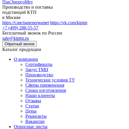
ПанЭнергоМет
Производство и поставка
подстанций КТП
в Москве
https://t.me/panenergomet
https://vk.com/ktptm
+7 (499) 288-55-57
Бесплатный звонок по России
sale@ktptm.ru
Каталог продукции
О компании
Сертификаты
Закуп ТМЦ
Производство
Технические условия ТУ
Сферы применения
Сроки изготовления
Наши клиенты
Отзывы
Статьи
Цены
Реквизиты
Вакансии
Опросные листы