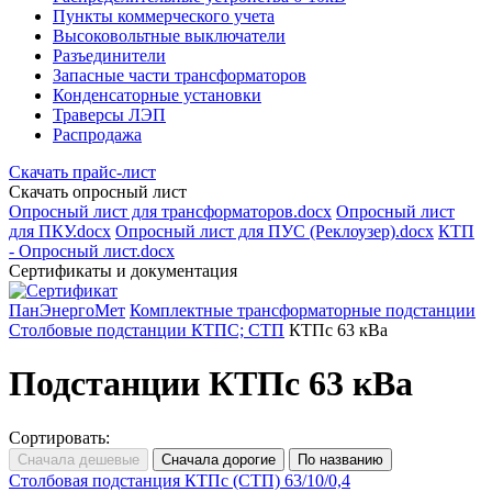
Пункты коммерческого учета
Высоковольтные выключатели
Разъединители
Запасные части трансформаторов
Конденсаторные установки
Траверсы ЛЭП
Распродажа
Скачать прайс-лист
Скачать опросный лист
Опросный лист для трансформаторов.docx
Опросный лист
для ПКУ.docx
Опросный лист для ПУС (Реклоузер).docx
КТП
- Опросный лист.docx
Сертификаты и документация
ПанЭнергоМет
Комплектные трансформаторные подстанции
Столбовые подстанции КТПС; СТП
КТПс 63 кВа
Подстанции КТПс 63 кВа
Сортировать:
Столбовая подстанция КТПс (СТП) 63/10/0,4