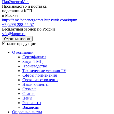
ПанЭнергоМет
Производство и поставка
подстанций КТП
в Москве
https://t.me/panenergomet
https://vk.com/ktptm
+7 (499) 288-55-57
Бесплатный звонок по России
sale@ktptm.ru
Каталог продукции
О компании
Сертификаты
Закуп ТМЦ
Производство
Технические условия ТУ
Сферы применения
Сроки изготовления
Наши клиенты
Отзывы
Статьи
Цены
Реквизиты
Вакансии
Опросные листы