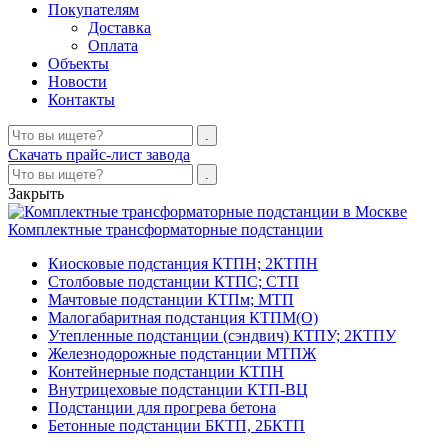
Покупателям
Доставка
Оплата
Объекты
Новости
Контакты
Скачать прайс-лист завода
Закрыть
Комплектные трансформаторные подстанции
Киосковые подстанция КТПН; 2КТПН
Столбовые подстанции КТПС; СТП
Мачтовые подстанции КТПм; МТП
Малогабаритная подстанция КТПМ(О)
Утепленные подстанции (сэндвич) КТПУ; 2КТПУ
Железнодорожные подстанции МТПЖ
Контейнерные подстанции КТПН
Внутрицеховые подстанции КТП-ВЦ
Подстанции для прогрева бетона
Бетонные подстанции БКТП, 2БКТП