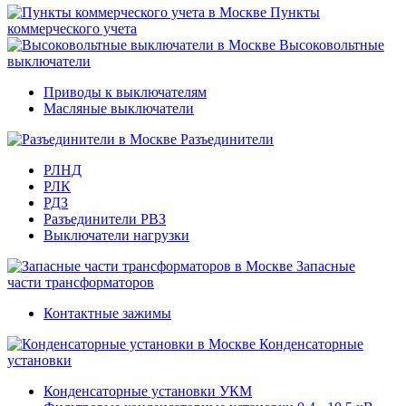
Пункты
коммерческого учета
Высоковольтные
выключатели
Приводы к выключателям
Масляные выключатели
Разъединители
РЛНД
РЛК
РДЗ
Разъединители РВЗ
Выключатели нагрузки
Запасные
части трансформаторов
Контактные зажимы
Конденсаторные
установки
Конденсаторные установки УКМ