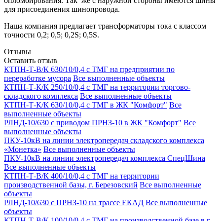
опломбирования. Так же с наружной стороны имеются шины
для присоединения шинопровода.
Наша компания предлагает трансформаторы тока с классом
точности 0,2; 0,5; 0,2S; 0,5S.
Отзывы
Оставить отзыв
КТПН-Т-В/К 630/10/0,4 с ТМГ на предприятии по
переработке мусора
Все выполненные объекты
КТПН-Т-К/К 250/10/0,4 с ТМГ на территории торгово-
складского комплекса
Все выполненные объекты
КТПН-Т-К/К 630/10/0,4 с ТМГ в ЖК "Комфорт"
Все
выполненные объекты
РЛНД-10/630 с приводом ПРНЗ-10 в ЖК "Комфорт"
Все
выполненные объекты
ПКУ-10кВ на линии электропередач складского комплекса
«Монетка»
Все выполненные объекты
ПКУ-10кВ на линии электропередач комплекса СпецШина
Все выполненные объекты
КТПН-Т-В/К 400/10/0,4 с ТМГ на территории
производственной базы, г. Березовский
Все выполненные
объекты
РЛНД-10/630 с ПРНЗ-10 на трассе ЕКАД
Все выполненные
объекты
КТПН-Т-В/К 100/10/0,4 с ТМГ на производственной базе в г.