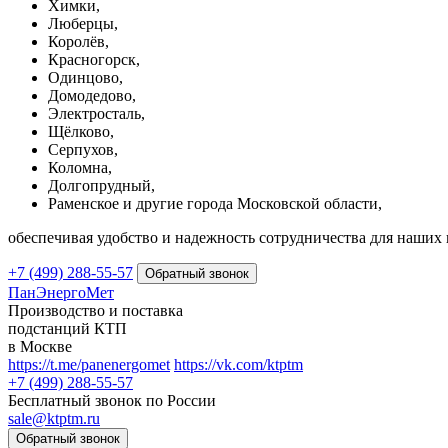
Химки,
Люберцы,
Королёв,
Красногорск,
Одинцово,
Домодедово,
Электросталь,
Щёлково,
Серпухов,
Коломна,
Долгопрудный,
Раменское и другие города Московской области,
обеспечивая удобство и надежность сотрудничества для наших 
+7 (499) 288-55-57
ПанЭнергоМет
Производство и поставка
подстанций КТП
в Москве
https://t.me/panenergomet
https://vk.com/ktptm
+7 (499) 288-55-57
Бесплатный звонок по России
sale@ktptm.ru