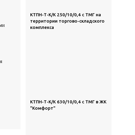
КТПН-Т-К/К 250/10/0,4 с ТМГ на
территории торгово-складского
ами
комплекса
я
КТПН-Т-К/К 630/10/0,4 с ТМГ в ЖК
"Комфорт"