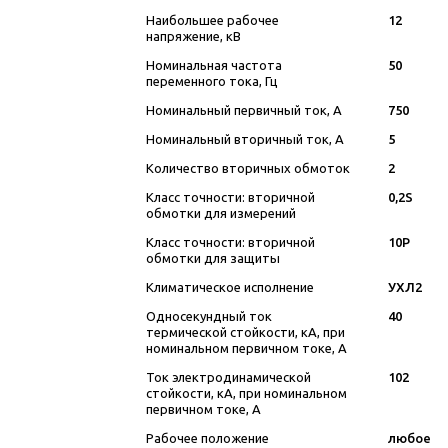
Наибольшее рабочее
12
напряжение, кВ
Номинальная частота
50
переменного тока, Гц
Номинальный первичный ток, А
750
Номинальный вторичный ток, А
5
Количество вторичных обмоток
2
Класс точности: вторичной
0,2S
обмотки для измерений
Класс точности: вторичной
10P
обмотки для защиты
Климатическое исполнение
УХЛ2
Односекундный ток
40
термической стойкости, кА, при
номинальном первичном токе, А
Ток электродинамической
102
стойкости, кА, при номинальном
первичном токе, А
Рабочее положение
любое