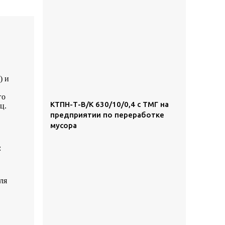
) и
го
КТПН-Т-В/К 630/10/0,4 с ТМГ на
ц.
предприятии по переработке
мусора
:
ля