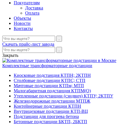
Покупателям
Доставка
Оплата
Объекты
Новости
Контакты
Скачать прайс-лист завода
Закрыть
Комплектные трансформаторные подстанции
Киосковые подстанция КТПН; 2КТПН
Столбовые подстанции КТПС; СТП
Мачтовые подстанции КТПм; МТП
Малогабаритная подстанция КТПМ(О)
Утепленные подстанции (сэндвич) КТПУ; 2КТПУ
Железнодорожные подстанции МТПЖ
Контейнерные подстанции КТПН
Внутрицеховые подстанции КТП-ВЦ
Подстанции для прогрева бетона
Бетонные подстанции БКТП, 2БКТП