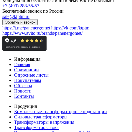
Консультация бесплатная и ни к чему Вас не обязывает
+7 (499) 288-55-57
Бесплатный звонок по России
sale@ktptm.ru
https://t.me/panenergomet
https://vk.com/ktptm
https://www.avito.ru/brands/panenergomet/
Информация
Главная
О компании
Опросные листы
Покупателям
Объекты
Новости
Контакты
Продукция
Комплектные трансформаторные подстанции
Силовые трансформаторы
Трансформаторы напряжения
Трансформаторы тока