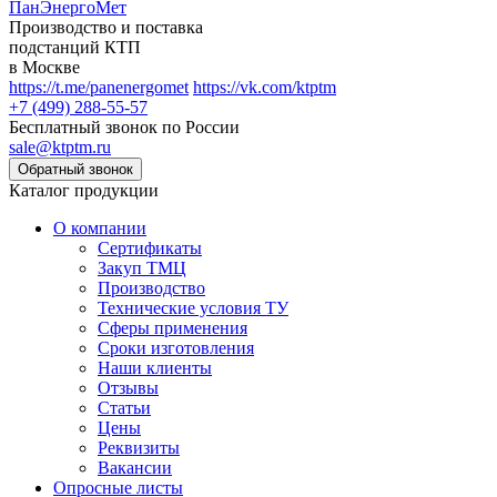
ПанЭнергоМет
Производство и поставка
подстанций КТП
в Москве
https://t.me/panenergomet
https://vk.com/ktptm
+7 (499) 288-55-57
Бесплатный звонок по России
sale@ktptm.ru
Каталог продукции
О компании
Сертификаты
Закуп ТМЦ
Производство
Технические условия ТУ
Сферы применения
Сроки изготовления
Наши клиенты
Отзывы
Статьи
Цены
Реквизиты
Вакансии
Опросные листы