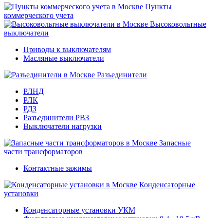
Пункты
коммерческого учета
Высоковольтные
выключатели
Приводы к выключателям
Масляные выключатели
Разъединители
РЛНД
РЛК
РДЗ
Разъединители РВЗ
Выключатели нагрузки
Запасные
части трансформаторов
Контактные зажимы
Конденсаторные
установки
Конденсаторные установки УКМ