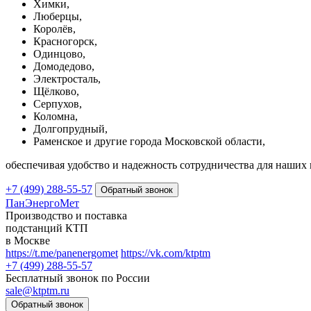
Химки,
Люберцы,
Королёв,
Красногорск,
Одинцово,
Домодедово,
Электросталь,
Щёлково,
Серпухов,
Коломна,
Долгопрудный,
Раменское и другие города Московской области,
обеспечивая удобство и надежность сотрудничества для наших 
+7 (499) 288-55-57
ПанЭнергоМет
Производство и поставка
подстанций КТП
в Москве
https://t.me/panenergomet
https://vk.com/ktptm
+7 (499) 288-55-57
Бесплатный звонок по России
sale@ktptm.ru