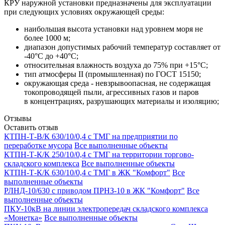
КРУ наружной установки предназначены для эксплуатации
при следующих условиях окружающей среды:
наибольшая высота установки над уровнем моря не
более 1000 м;
диапазон допустимых рабочий температур составляет от
-40°C до +40°С;
относительная влажность воздуха до 75% при +15°С;
тип атмосферы II (промышленная) по ГОСТ 15150;
окружающая среда - невзрывоопасная, не содержащая
токопроводящей пыли, агрессивных газов и паров
в концентрациях, разрушающих материалы и изоляцию;
Отзывы
Оставить отзыв
КТПН-Т-В/К 630/10/0,4 с ТМГ на предприятии по
переработке мусора
Все выполненные объекты
КТПН-Т-К/К 250/10/0,4 с ТМГ на территории торгово-
складского комплекса
Все выполненные объекты
КТПН-Т-К/К 630/10/0,4 с ТМГ в ЖК "Комфорт"
Все
выполненные объекты
РЛНД-10/630 с приводом ПРНЗ-10 в ЖК "Комфорт"
Все
выполненные объекты
ПКУ-10кВ на линии электропередач складского комплекса
«Монетка»
Все выполненные объекты