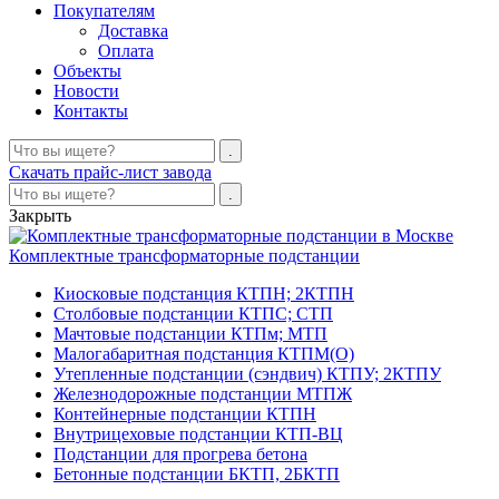
Покупателям
Доставка
Оплата
Объекты
Новости
Контакты
Скачать прайс-лист завода
Закрыть
Комплектные трансформаторные подстанции
Киосковые подстанция КТПН; 2КТПН
Столбовые подстанции КТПС; СТП
Мачтовые подстанции КТПм; МТП
Малогабаритная подстанция КТПМ(О)
Утепленные подстанции (сэндвич) КТПУ; 2КТПУ
Железнодорожные подстанции МТПЖ
Контейнерные подстанции КТПН
Внутрицеховые подстанции КТП-ВЦ
Подстанции для прогрева бетона
Бетонные подстанции БКТП, 2БКТП