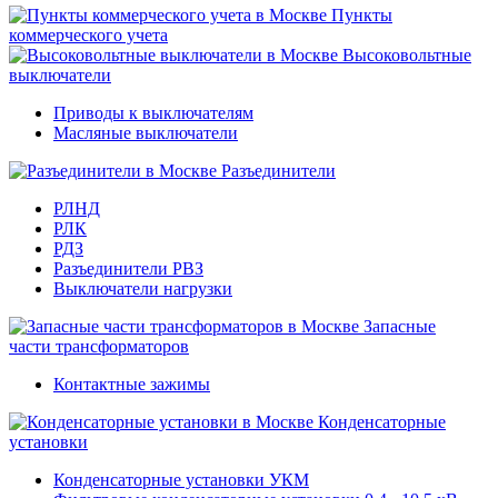
Пункты
коммерческого учета
Высоковольтные
выключатели
Приводы к выключателям
Масляные выключатели
Разъединители
РЛНД
РЛК
РДЗ
Разъединители РВЗ
Выключатели нагрузки
Запасные
части трансформаторов
Контактные зажимы
Конденсаторные
установки
Конденсаторные установки УКМ