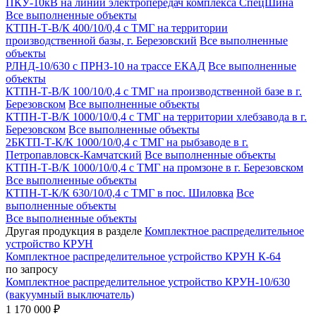
ПКУ-10кВ на линии электропередач комплекса СпецШина
Все выполненные объекты
КТПН-Т-В/К 400/10/0,4 с ТМГ на территории
производственной базы, г. Березовский
Все выполненные
объекты
РЛНД-10/630 с ПРНЗ-10 на трассе ЕКАД
Все выполненные
объекты
КТПН-Т-В/К 100/10/0,4 с ТМГ на производственной базе в г.
Березовском
Все выполненные объекты
КТПН-Т-В/К 1000/10/0,4 с ТМГ на территории хлебзавода в г.
Березовском
Все выполненные объекты
2БКТП-Т-К/К 1000/10/0,4 с ТМГ на рыбзаводе в г.
Петропавловск-Камчатский
Все выполненные объекты
КТПН-Т-В/К 1000/10/0,4 с ТМГ на промзоне в г. Березовском
Все выполненные объекты
КТПН-Т-К/К 630/10/0,4 с ТМГ в пос. Шиловка
Все
выполненные объекты
Все выполненные объекты
Другая продукция в разделе
Комплектное распределительное
устройство КРУН
Комплектное распределительное устройство КРУН К-64
по запросу
Комплектное распределительное устройство КРУН-10/630
(вакуумный выключатель)
1 170 000 ₽