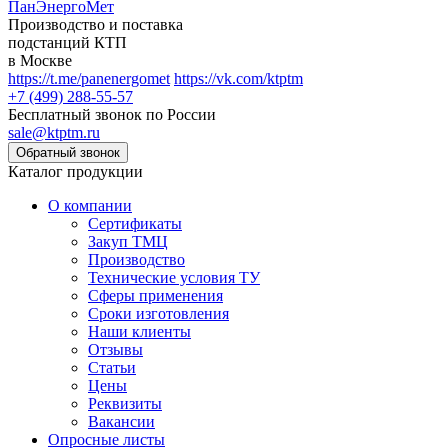
ПанЭнергоМет
Производство и поставка
подстанций КТП
в Москве
https://t.me/panenergomet
https://vk.com/ktptm
+7 (499) 288-55-57
Бесплатный звонок по России
sale@ktptm.ru
Каталог продукции
О компании
Сертификаты
Закуп ТМЦ
Производство
Технические условия ТУ
Сферы применения
Сроки изготовления
Наши клиенты
Отзывы
Статьи
Цены
Реквизиты
Вакансии
Опросные листы