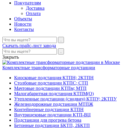
Покупателям
Доставка
Оплата
Объекты
Новости
Контакты
Скачать прайс-лист завода
Закрыть
Комплектные трансформаторные подстанции
Киосковые подстанция КТПН; 2КТПН
Столбовые подстанции КТПС; СТП
Мачтовые подстанции КТПм; МТП
Малогабаритная подстанция КТПМ(О)
Утепленные подстанции (сэндвич) КТПУ; 2КТПУ
Железнодорожные подстанции МТПЖ
Контейнерные подстанции КТПН
Внутрицеховые подстанции КТП-ВЦ
Подстанции для прогрева бетона
Бетонные подстанции БКТП, 2БКТП