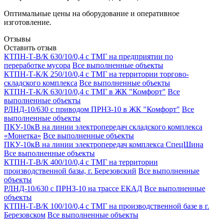
Оптимальные цены на оборудование и оперативное
изготовление.
Отзывы
Оставить отзыв
КТПН-Т-В/К 630/10/0,4 с ТМГ на предприятии по
переработке мусора
Все выполненные объекты
КТПН-Т-К/К 250/10/0,4 с ТМГ на территории торгово-
складского комплекса
Все выполненные объекты
КТПН-Т-К/К 630/10/0,4 с ТМГ в ЖК "Комфорт"
Все
выполненные объекты
РЛНД-10/630 с приводом ПРНЗ-10 в ЖК "Комфорт"
Все
выполненные объекты
ПКУ-10кВ на линии электропередач складского комплекса
«Монетка»
Все выполненные объекты
ПКУ-10кВ на линии электропередач комплекса СпецШина
Все выполненные объекты
КТПН-Т-В/К 400/10/0,4 с ТМГ на территории
производственной базы, г. Березовский
Все выполненные
объекты
РЛНД-10/630 с ПРНЗ-10 на трассе ЕКАД
Все выполненные
объекты
КТПН-Т-В/К 100/10/0,4 с ТМГ на производственной базе в г.
Березовском
Все выполненные объекты