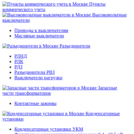
Пункты
коммерческого учета
Высоковольтные
выключатели
Приводы к выключателям
Масляные выключатели
Разъединители
РЛНД
РЛК
РДЗ
Разъединители РВЗ
Выключатели нагрузки
Запасные
части трансформаторов
Контактные зажимы
Конденсаторные
установки
Конденсаторные установки УКМ