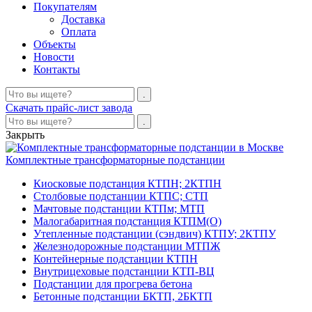
Покупателям
Доставка
Оплата
Объекты
Новости
Контакты
Скачать прайс-лист завода
Закрыть
Комплектные трансформаторные подстанции
Киосковые подстанция КТПН; 2КТПН
Столбовые подстанции КТПС; СТП
Мачтовые подстанции КТПм; МТП
Малогабаритная подстанция КТПМ(О)
Утепленные подстанции (сэндвич) КТПУ; 2КТПУ
Железнодорожные подстанции МТПЖ
Контейнерные подстанции КТПН
Внутрицеховые подстанции КТП-ВЦ
Подстанции для прогрева бетона
Бетонные подстанции БКТП, 2БКТП