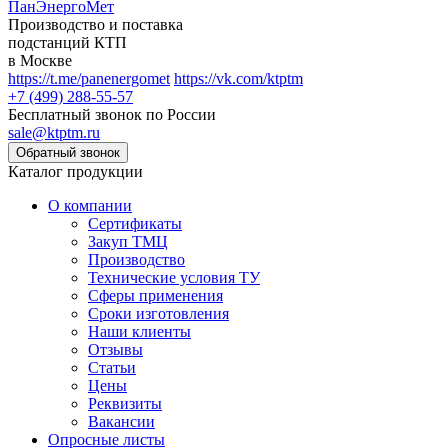
ПанЭнергоМет
Производство и поставка
подстанций КТП
в Москве
https://t.me/panenergomet
https://vk.com/ktptm
+7 (499) 288-55-57
Бесплатный звонок по России
sale@ktptm.ru
Каталог продукции
О компании
Сертификаты
Закуп ТМЦ
Производство
Технические условия ТУ
Сферы применения
Сроки изготовления
Наши клиенты
Отзывы
Статьи
Цены
Реквизиты
Вакансии
Опросные листы