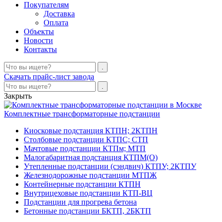
Покупателям
Доставка
Оплата
Объекты
Новости
Контакты
Скачать прайс-лист завода
Закрыть
Комплектные трансформаторные подстанции
Киосковые подстанция КТПН; 2КТПН
Столбовые подстанции КТПС; СТП
Мачтовые подстанции КТПм; МТП
Малогабаритная подстанция КТПМ(О)
Утепленные подстанции (сэндвич) КТПУ; 2КТПУ
Железнодорожные подстанции МТПЖ
Контейнерные подстанции КТПН
Внутрицеховые подстанции КТП-ВЦ
Подстанции для прогрева бетона
Бетонные подстанции БКТП, 2БКТП