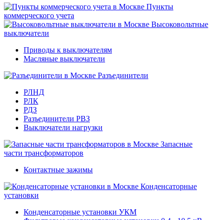
Пункты
коммерческого учета
Высоковольтные
выключатели
Приводы к выключателям
Масляные выключатели
Разъединители
РЛНД
РЛК
РДЗ
Разъединители РВЗ
Выключатели нагрузки
Запасные
части трансформаторов
Контактные зажимы
Конденсаторные
установки
Конденсаторные установки УКМ