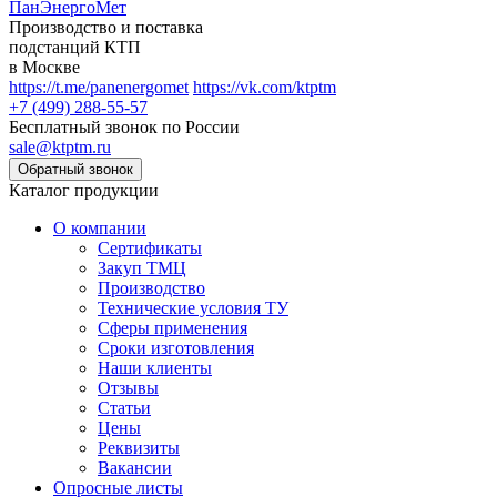
ПанЭнергоМет
Производство и поставка
подстанций КТП
в Москве
https://t.me/panenergomet
https://vk.com/ktptm
+7 (499) 288-55-57
Бесплатный звонок по России
sale@ktptm.ru
Каталог продукции
О компании
Сертификаты
Закуп ТМЦ
Производство
Технические условия ТУ
Сферы применения
Сроки изготовления
Наши клиенты
Отзывы
Статьи
Цены
Реквизиты
Вакансии
Опросные листы