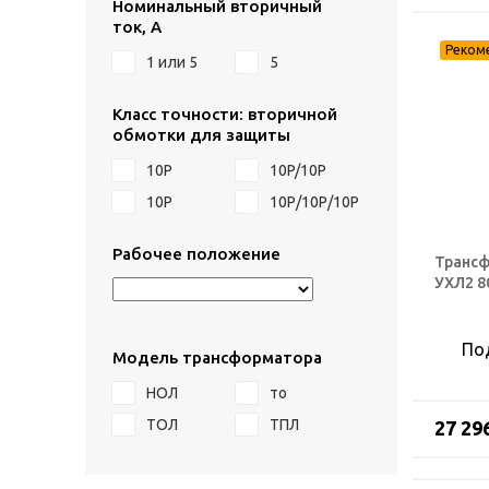
Номинальный вторичный
ток, А
1 или 5
5
Класс точности: вторичной
обмотки для защиты
10P
10P/10P
10Р
10Р/10Р/10Р
Рабочее положение
Трансф
УХЛ2 8
По
Модель трансформатора
НОЛ
то
ТОЛ
ТПЛ
27 29