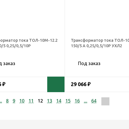
орматор тока ТОЛ-10М-12.2
Трансформатор тока ТОЛ-1
/5 0,2S/0,5/10Р
150/5 А 0,2S/0,5/10Р УХЛ2
д заказ
Под заказ
6 ₽
29 066 ₽
..
8
9
10
11
12
13
14
15
16
...
64