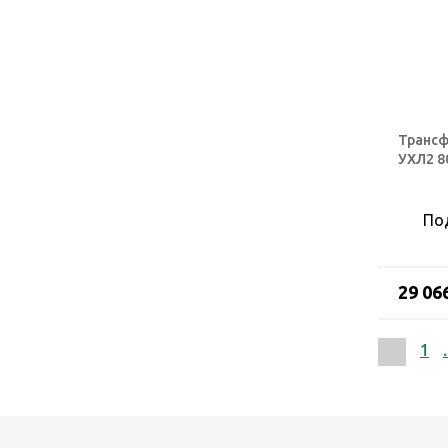
Трансф
УХЛ2 80
По
29 06
1
.