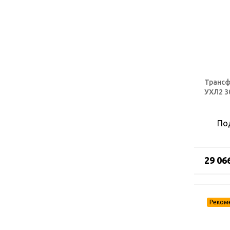
Трансф
УХЛ2 30
По
29 06