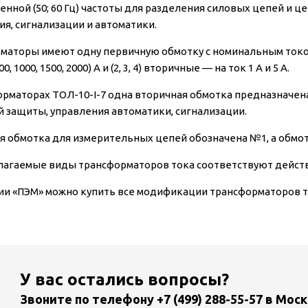
нной (50; 60 Гц) частоты для разделения силовых цепей и 
ия, сигнализации и автоматики.
аторы имеют одну первичную обмотку с номинальным током (5, 10, 2
800, 1000, 1500, 2000) А и (2, 3, 4) вторичные — на ток 1 А и 5 А.
орматорах ТОЛ-10-I-7 одна вторичная обмотка предназначена
й защиты, управления автоматики, сигнализации.
я обмотка для измерительных цепей обозначена №1, а обмо
лагаемые виды трансформаторов тока соответствуют дей
ии «ПЭМ» можно купить все модификации трансформаторов то
У вас остались вопросы?
Звоните по телефону
+7 (499) 288-55-57
в Моск