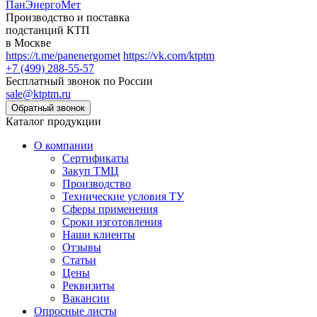
ПанЭнергоМет
Производство и поставка
подстанций КТП
в Москве
https://t.me/panenergomet
https://vk.com/ktptm
+7 (499) 288-55-57
Бесплатный звонок по России
sale@ktptm.ru
Каталог продукции
О компании
Сертификаты
Закуп ТМЦ
Производство
Технические условия ТУ
Сферы применения
Сроки изготовления
Наши клиенты
Отзывы
Статьи
Цены
Реквизиты
Вакансии
Опросные листы