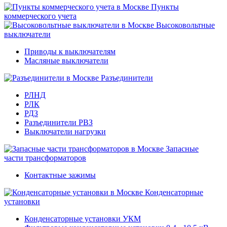
Пункты
коммерческого учета
Высоковольтные
выключатели
Приводы к выключателям
Масляные выключатели
Разъединители
РЛНД
РЛК
РДЗ
Разъединители РВЗ
Выключатели нагрузки
Запасные
части трансформаторов
Контактные зажимы
Конденсаторные
установки
Конденсаторные установки УКМ