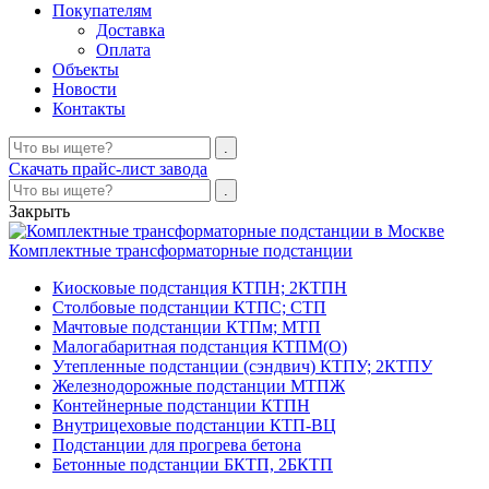
Покупателям
Доставка
Оплата
Объекты
Новости
Контакты
Скачать прайс-лист завода
Закрыть
Комплектные трансформаторные подстанции
Киосковые подстанция КТПН; 2КТПН
Столбовые подстанции КТПС; СТП
Мачтовые подстанции КТПм; МТП
Малогабаритная подстанция КТПМ(О)
Утепленные подстанции (сэндвич) КТПУ; 2КТПУ
Железнодорожные подстанции МТПЖ
Контейнерные подстанции КТПН
Внутрицеховые подстанции КТП-ВЦ
Подстанции для прогрева бетона
Бетонные подстанции БКТП, 2БКТП