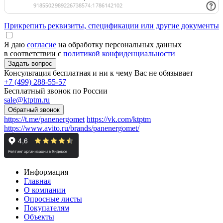
Прикрепить реквизиты, спецификации или другие документы
Я даю
согласие
на обработку персональных данных
в соответствии с
политикой конфиденциальности
Консультация бесплатная и ни к чему Вас не обязывает
+7 (499) 288-55-57
Бесплатный звонок по России
sale@ktptm.ru
https://t.me/panenergomet
https://vk.com/ktptm
https://www.avito.ru/brands/panenergomet/
Информация
Главная
О компании
Опросные листы
Покупателям
Объекты