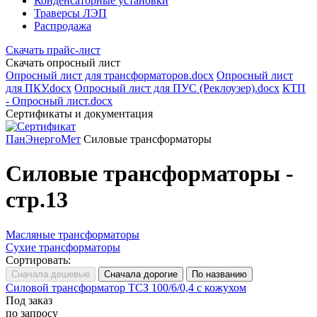
Конденсаторные установки
Траверсы ЛЭП
Распродажа
Скачать прайс-лист
Скачать опросный лист
Опросный лист для трансформаторов.docx
Опросный лист
для ПКУ.docx
Опросный лист для ПУС (Реклоузер).docx
КТП
- Опросный лист.docx
Сертификаты и документация
ПанЭнергоМет
Силовые трансформаторы
Силовые трансформаторы -
стр.13
Масляные трансформаторы
Сухие трансформаторы
Сортировать:
Силовой трансформатор ТСЗ 100/6/0,4 с кожухом
Под заказ
по запросу