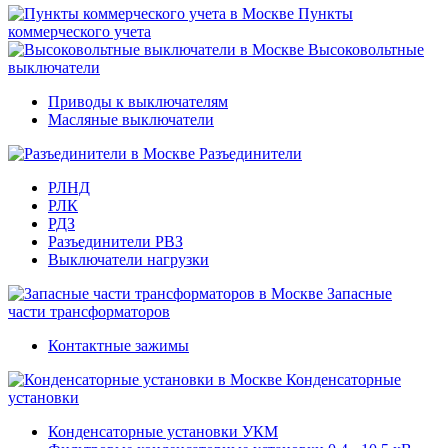
Пункты
коммерческого учета
Высоковольтные
выключатели
Приводы к выключателям
Масляные выключатели
Разъединители
РЛНД
РЛК
РДЗ
Разъединители РВЗ
Выключатели нагрузки
Запасные
части трансформаторов
Контактные зажимы
Конденсаторные
установки
Конденсаторные установки УКМ