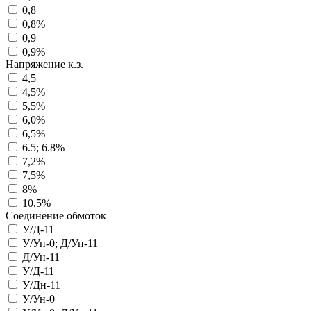
0,8
0,8%
0,9
0,9%
Напряжение к.з.
4,5
4,5%
5,5%
6,0%
6,5%
6.5; 6.8%
7,2%
7,5%
8%
10,5%
Соединение обмоток
У/Д-11
У/Ун-0; Д/Ун-11
Д/Ун-11
У/Д-11
У/Дн-11
У/Ун-0