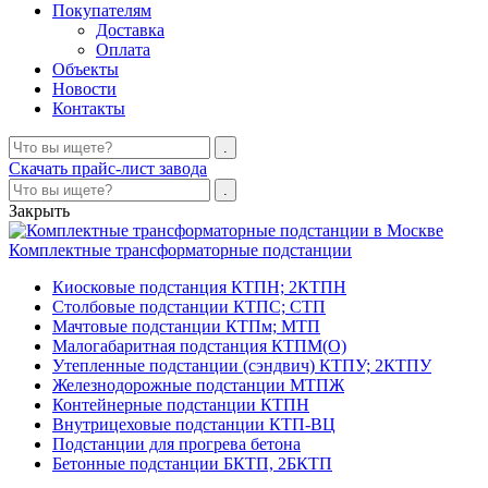
Покупателям
Доставка
Оплата
Объекты
Новости
Контакты
Скачать прайс-лист завода
Закрыть
Комплектные трансформаторные подстанции
Киосковые подстанция КТПН; 2КТПН
Столбовые подстанции КТПС; СТП
Мачтовые подстанции КТПм; МТП
Малогабаритная подстанция КТПМ(О)
Утепленные подстанции (сэндвич) КТПУ; 2КТПУ
Железнодорожные подстанции МТПЖ
Контейнерные подстанции КТПН
Внутрицеховые подстанции КТП-ВЦ
Подстанции для прогрева бетона
Бетонные подстанции БКТП, 2БКТП