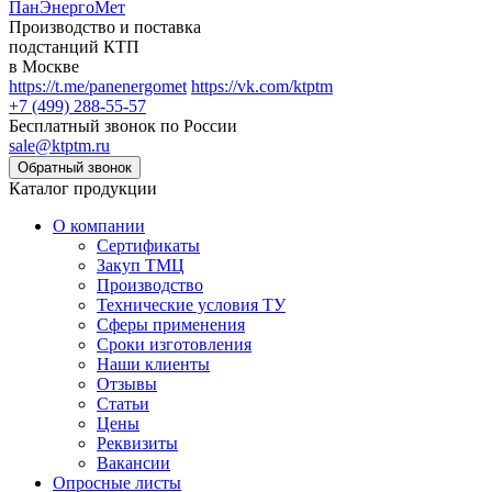
ПанЭнергоМет
Производство и поставка
подстанций КТП
в Москве
https://t.me/panenergomet
https://vk.com/ktptm
+7 (499) 288-55-57
Бесплатный звонок по России
sale@ktptm.ru
Каталог продукции
О компании
Сертификаты
Закуп ТМЦ
Производство
Технические условия ТУ
Сферы применения
Сроки изготовления
Наши клиенты
Отзывы
Статьи
Цены
Реквизиты
Вакансии
Опросные листы