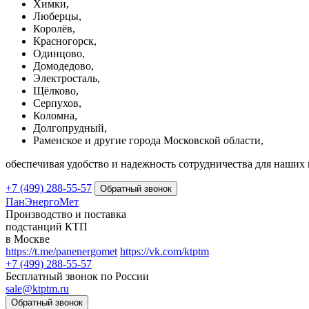
Химки,
Люберцы,
Королёв,
Красногорск,
Одинцово,
Домодедово,
Электросталь,
Щёлково,
Серпухов,
Коломна,
Долгопрудный,
Раменское и другие города Московской области,
обеспечивая удобство и надежность сотрудничества для наших 
+7 (499) 288-55-57
ПанЭнергоМет
Производство и поставка
подстанций КТП
в Москве
https://t.me/panenergomet
https://vk.com/ktptm
+7 (499) 288-55-57
Бесплатный звонок по России
sale@ktptm.ru