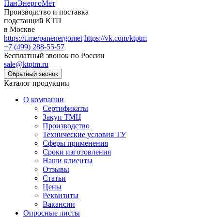
ПанЭнергоМет
Производство и поставка
подстанций КТП
в Москве
https://t.me/panenergomet
https://vk.com/ktptm
+7 (499) 288-55-57
Бесплатный звонок по России
sale@ktptm.ru
Каталог продукции
О компании
Сертификаты
Закуп ТМЦ
Производство
Технические условия ТУ
Сферы применения
Сроки изготовления
Наши клиенты
Отзывы
Статьи
Цены
Реквизиты
Вакансии
Опросные листы