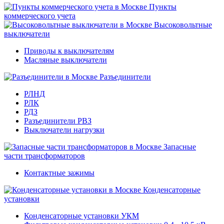
Пункты
коммерческого учета
Высоковольтные
выключатели
Приводы к выключателям
Масляные выключатели
Разъединители
РЛНД
РЛК
РДЗ
Разъединители РВЗ
Выключатели нагрузки
Запасные
части трансформаторов
Контактные зажимы
Конденсаторные
установки
Конденсаторные установки УКМ