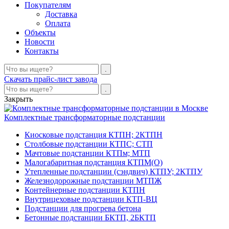
Покупателям
Доставка
Оплата
Объекты
Новости
Контакты
Скачать прайс-лист завода
Закрыть
Комплектные трансформаторные подстанции
Киосковые подстанция КТПН; 2КТПН
Столбовые подстанции КТПС; СТП
Мачтовые подстанции КТПм; МТП
Малогабаритная подстанция КТПМ(О)
Утепленные подстанции (сэндвич) КТПУ; 2КТПУ
Железнодорожные подстанции МТПЖ
Контейнерные подстанции КТПН
Внутрицеховые подстанции КТП-ВЦ
Подстанции для прогрева бетона
Бетонные подстанции БКТП, 2БКТП