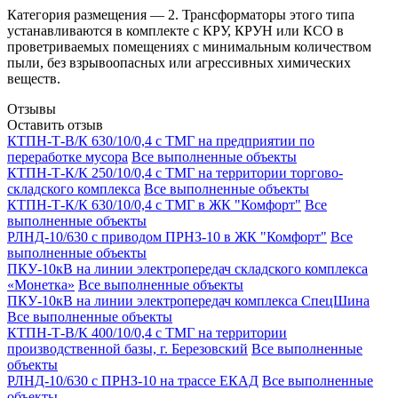
Категория размещения — 2. Трансформаторы этого типа
устанавливаются в комплекте с КРУ, КРУН или КСО в
проветриваемых помещениях с минимальным количеством
пыли, без взрывоопасных или агрессивных химических
веществ.
Отзывы
Оставить отзыв
КТПН-Т-В/К 630/10/0,4 с ТМГ на предприятии по
переработке мусора
Все выполненные объекты
КТПН-Т-К/К 250/10/0,4 с ТМГ на территории торгово-
складского комплекса
Все выполненные объекты
КТПН-Т-К/К 630/10/0,4 с ТМГ в ЖК "Комфорт"
Все
выполненные объекты
РЛНД-10/630 с приводом ПРНЗ-10 в ЖК "Комфорт"
Все
выполненные объекты
ПКУ-10кВ на линии электропередач складского комплекса
«Монетка»
Все выполненные объекты
ПКУ-10кВ на линии электропередач комплекса СпецШина
Все выполненные объекты
КТПН-Т-В/К 400/10/0,4 с ТМГ на территории
производственной базы, г. Березовский
Все выполненные
объекты
РЛНД-10/630 с ПРНЗ-10 на трассе ЕКАД
Все выполненные
объекты